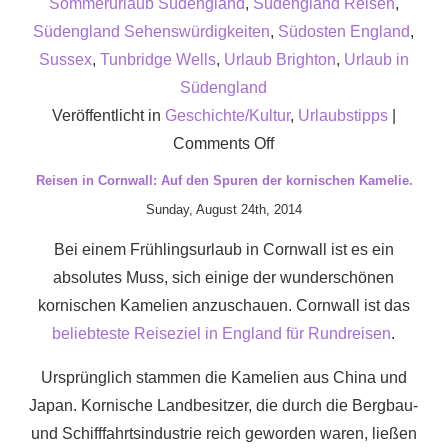
Sommerurlaub Südengland
,
Südengland Reisen
,
Südengland Sehenswürdigkeiten
,
Südosten England
,
Sussex
,
Tunbridge Wells
,
Urlaub Brighton
,
Urlaub in
Südengland
Veröffentlicht in
Geschichte/Kultur
,
Urlaubstipps
|
on
Comments Off
Wie
Reisen in Cornwall: Auf den Spuren der kornischen Kamelie.
wäre
Sunday, August 24th, 2014
es
Bei einem Frühlingsurlaub in Cornwall ist es ein
mit
absolutes Muss, sich einige der wunderschönen
einer
kornischen Kamelien anzuschauen. Cornwall ist das
Tour
beliebteste Reiseziel in England für Rundreisen
.
durch
die
Ursprünglich stammen die Kamelien aus China und
Grafschaften
Japan. Kornische Landbesitzer, die durch die Bergbau-
Sussex
und Schifffahrtsindustrie reich geworden waren, ließen