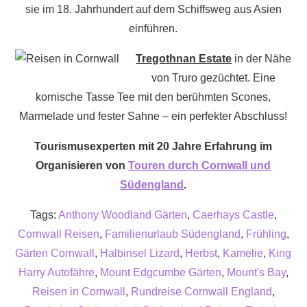
und
sie im 18. Jahrhundert auf dem Schiffsweg aus Asien
Kent,
einführen.
auch
Tregothnan Estate
in der Nähe
als
von Truro gezüchtet. Eine
Garten
kornische Tasse Tee mit den berühmten Scones,
Englands
Marmelade und fester Sahne – ein perfekter Abschluss!
bekannt?
Tourismusexperten mit 20 Jahre Erfahrung im
Organisieren von
Touren durch Cornwall und
Südengland
.
Tags:
Anthony Woodland Gärten
,
Caerhays Castle
,
Cornwall Reisen
,
Familienurlaub Südengland
,
Frühling
,
Gärten Cornwall
,
Halbinsel Lizard
,
Herbst
,
Kamelie
,
King
Harry Autofähre
,
Mount Edgcumbe Gärten
,
Mount's Bay
,
Reisen in Cornwall
,
Rundreise Cornwall England
,