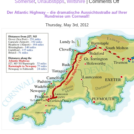
on
Somerset
,
Urlaubstipps
,
Wiltshire
|
Comments Off
Die
Der Atlantic Highway – die dramatische Aussichtsstraße auf Ihrer
Rundreise um Cornwall!
besten
Thursday, May 3rd, 2012
Tipps
von
Urlaub
für
Ihren
Urlaub
und
Rundre
in
Somer
und
Wiltshi