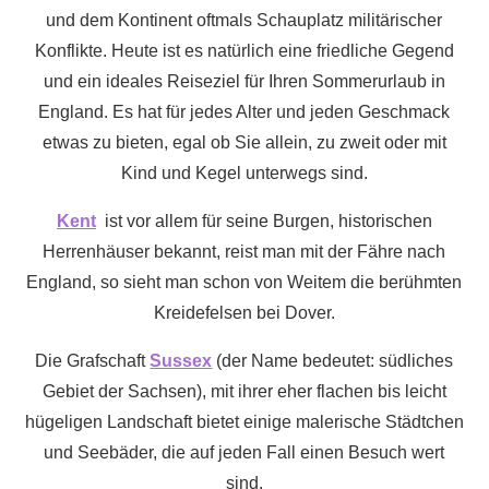
die
und dem Kontinent oftmals Schauplatz militärischer
Gelegenhei
Konflikte. Heute ist es natürlich eine friedliche Gegend
die
und ein ideales Reiseziel für Ihren Sommerurlaub in
fasziniere
England. Es hat für jedes Alter und jeden Geschmack
Geschicht
etwas zu bieten, egal ob Sie allein, zu zweit oder mit
Großbrita
Kind und Kegel unterwegs sind.
näher
Kent
ist vor allem für seine Burgen, historischen
kennenzul
Herrenhäuser bekannt, reist man mit der Fähre nach
England, so sieht man schon von Weitem die berühmten
Kreidefelsen bei Dover.
Die Grafschaft
Sussex
(der Name bedeutet: südliches
Gebiet der Sachsen), mit ihrer eher flachen bis leicht
hügeligen Landschaft bietet einige malerische Städtchen
und Seebäder, die auf jeden Fall einen Besuch wert
sind.