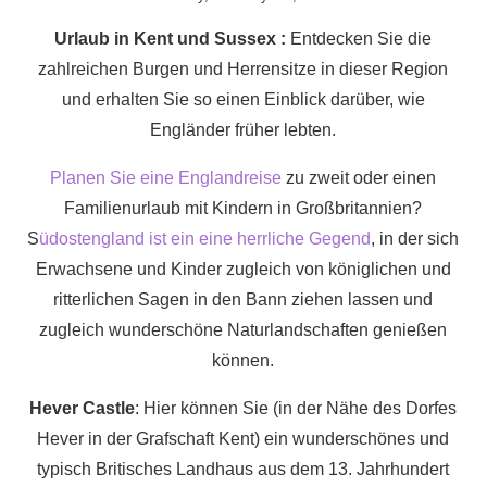
Südengland
Urlaub in Kent und Sussex :
Entdecken Sie die
bietet
zahlreichen Burgen und Herrensitze in dieser Region
mehr
und erhalten Sie so einen Einblick darüber, wie
als
Engländer früher lebten.
nur
Planen Sie eine Englandreise
zu zweit oder einen
malerische
Familienurlaub mit Kindern in Großbritannien?
Badeorte,
S
üdostengland ist ein eine herrliche Gegend
, in der sich
Burgen
Erwachsene und Kinder zugleich von königlichen und
und
ritterlichen Sagen in den Bann ziehen lassen und
Nachmittagstee.
zugleich wunderschöne Naturlandschaften genießen
können.
Hever Castle
: Hier können Sie (in der Nähe des Dorfes
Hever in der Grafschaft Kent) ein wunderschönes und
typisch Britisches Landhaus aus dem 13. Jahrhundert