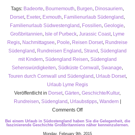
Tags:
Badeorte
,
Bournemouth
,
Burgen
,
Dinosauriern
,
Dorset
,
Exeter
,
Exmouth
,
Familienurlaub Südengland
,
Familienurlaub Südwestengland
,
Fossilien
,
Geologie
,
Großbritannien
,
Isle of Purbeck
,
Jurassic Coast
,
Lyme
Regis
,
Nachmittagsee
,
Poole
,
Reisen Dorset
,
Rundreise
Südengland
,
Rundreisen England
,
Strand
,
Südengland
mit Kindern
,
Südengland Reisen
,
Südengland
Sehenswürdigkeiten
,
Südküste Cornwall
,
Swanage
,
Touren durch Cornwall und Südengland
,
Urlaub Dorset
,
Urlaub Lyme Regis
Veröffentlicht in
Dorset
,
Gärten
,
Geschichte/Kultur
,
Rundreisen
,
Südengland
,
Urlaubstipps
,
Wandern
|
on
Comments Off
Ein
Bei einem Urlaub in Südostengland haben Sie die Gelegenheit, die
faszinierende Geschichte Großbritanniens näher kennenzulernen.
Urlaub
Monday, February 9th, 2015
in