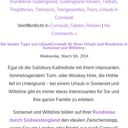
Rundreise Südengland
,
Südengland Reisen
,
Trebah
,
Tregothnan
,
Trelissick
,
Trengwainton
,
Truro
,
Urlaub in
Cornwall
Veröffentlicht in
Cornwall
,
Gärten
,
Reisen
|
No
Comments »
Die besten Tipps von UrlaubCornwall für Ihren Urlaub und Rundreise in
Somerset und Wiltshire.
Wednesday, March 5th, 2014
Egal ob die Salisbury Kathedrale mit ihrem imposanten,
himmelragendem Turm oder Wookey Hole, die Höhle
tief im Untergrund – bei einem Urlaub in Somerset und
Wiltshire gibt es immer etwas Interessantes für Sie und
Ihre ganze Familie zu erleben.
Somerset und Wiltshire bilden auf Ihrer
Rundreise
durch Südwestengland
den idealen Zwischenstopp,