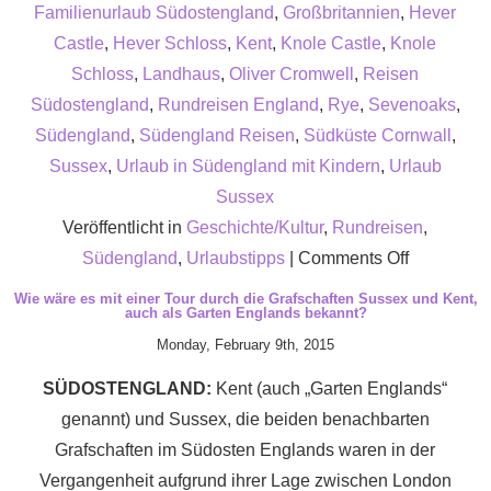
Familienurlaub Südostengland
,
Großbritannien
,
Hever
Castle
,
Hever Schloss
,
Kent
,
Knole Castle
,
Knole
Schloss
,
Landhaus
,
Oliver Cromwell
,
Reisen
Südostengland
,
Rundreisen England
,
Rye
,
Sevenoaks
,
Südengland
,
Südengland Reisen
,
Südküste Cornwall
,
Sussex
,
Urlaub in Südengland mit Kindern
,
Urlaub
Sussex
Veröffentlicht in
Geschichte/Kultur
,
Rundreisen
,
on
Südengland
,
Urlaubstipps
|
Comments Off
Bei
Wie wäre es mit einer Tour durch die Grafschaften Sussex und Kent,
auch als Garten Englands bekannt?
einem
Monday, February 9th, 2015
Urlaub
in
SÜDOSTENGLAND:
Kent (auch „Garten Englands“
Südosteng
genannt) und Sussex, die beiden benachbarten
haben
Grafschaften im Südosten Englands waren in der
Sie
Vergangenheit aufgrund ihrer Lage zwischen London