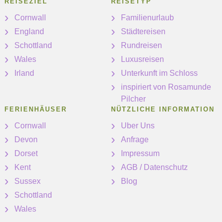
REISEZIEL
REISETYP
Cornwall
Familienurlaub
England
Städtereisen
Schottland
Rundreisen
Wales
Luxusreisen
Irland
Unterkunft im Schloss
inspiriert von Rosamunde
Pilcher
FERIENHÄUSER
NÜTZLICHE INFORMATION
Cornwall
Uber Uns
Devon
Anfrage
Dorset
Impressum
Kent
AGB / Datenschutz
Sussex
Blog
Schottland
Wales