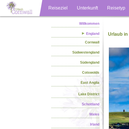
Reiseziel
Unterkunft
Reisetyp
Willkommen
England
Urlaub in 
Cornwall
Südwestengland
Südengland
Cotswolds
East Anglia
Lake District
Schottland
Wales
Irland