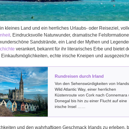
 ein kleines Land und ein herrliches Urlaubs- oder Reiseziel, vol
nheit
. Eindrucksvolle Naturwunder, dramatische Felsformation
wunderschöne Sandstrände, ein Land der Mythen und Legenden. D
chichte
verankert, bekannt für ihr literarisches Erbe und biet
e Einkaufsmöglichkeiten, echte irische Kneipen und ausgezeich
Rundreisen durch Irland
Von den Sehenswürdigkeiten von Irlands
Wild Atlantic Way, einer herrlichen
Küstenroute von Cork nach Connemara
Donegal bis hin zu einer Flucht auf eine
irische Insel ……
chkeiten und den wahrhaftigen Geschmack Irlands zu erleben, b