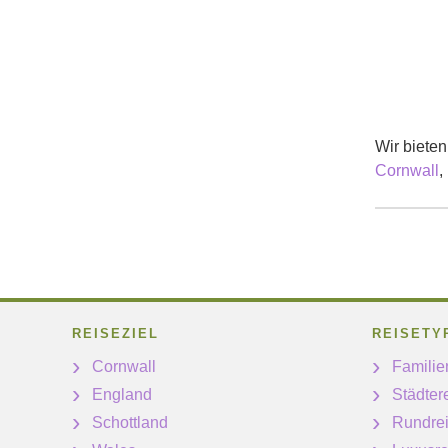
Wir bieten
Cornwall
,
REISEZIEL
REISETY
Cornwall
Familie
England
Städter
Schottland
Rundre