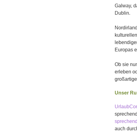
Galway, da
Dublin.
Nordirland
kulturelle
lebendige
Europas e
Ob sie nun
erleben o
großartige
Unser Ru
UrlaubCor
sprechende
sprechend
auch durc