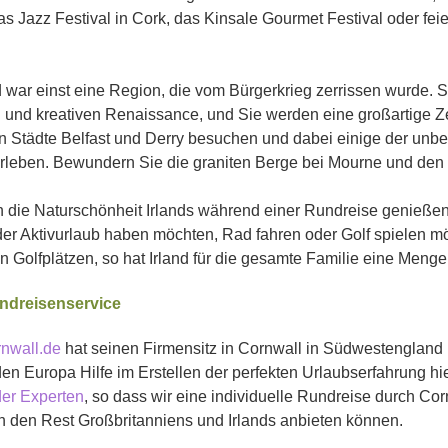
s Jazz Festival in Cork, das Kinsale Gourmet Festival oder feie
 war einst eine Region, die vom Bürgerkrieg zerrissen wurde. S
n und kreativen Renaissance, und Sie werden eine großartige Ze
n Städte Belfast und Derry besuchen und dabei einige der unbe
rleben. Bewundern Sie die graniten Berge bei Mourne und den
 die Naturschönheit Irlands während einer Rundreise genießen,
der Aktivurlaub haben möchten, Rad fahren oder Golf spielen m
n Golfplätzen, so hat Irland für die gesamte Familie eine Menge
ndreisenservice
nwall.de
hat seinen Firmensitz in Cornwall in Südwestengland
n Europa Hilfe im Erstellen der perfekten Urlaubserfahrung hi
er Experten
, so dass wir eine individuelle Rundreise durch C
h den Rest Großbritanniens und Irlands anbieten können.