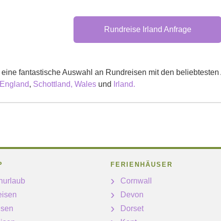
Rundreise Irland Anfrage
 eine fantastische Auswahl an Rundreisen mit den beliebtesten 
England
,
Schottland,
Wales
und
Irland.
P
FERIENHÄUSER
nurlaub
Cornwall
eisen
Devon
isen
Dorset