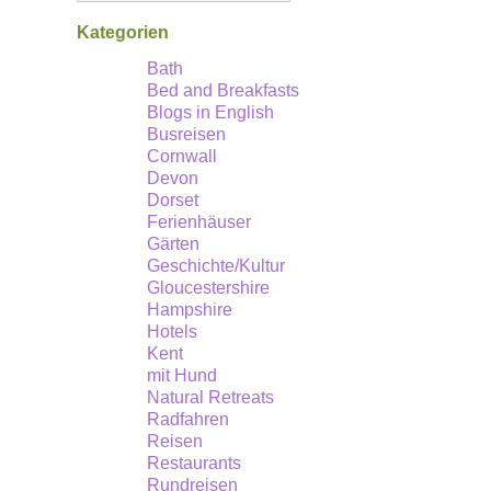
Südengland
Kategorien
bietet
Bath
Bed and Breakfasts
mehr
Blogs in English
als
Busreisen
nur
Cornwall
Devon
malerische
Dorset
Badeorte,
Ferienhäuser
Gärten
Burgen
Geschichte/Kultur
und
Gloucestershire
Nachmittagstee.
Hampshire
Hotels
Kent
mit Hund
Natural Retreats
Radfahren
Reisen
Restaurants
Rundreisen