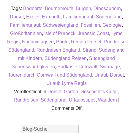
Tags:
Badeorte
,
Bournemouth
,
Burgen
,
Dinosauriern
,
Dorset
,
Exeter
,
Exmouth
,
Familienurlaub Südengland
,
Familienurlaub Südwestengland
,
Fossilien
,
Geologie
,
Großbritannien
,
Isle of Purbeck
,
Jurassic Coast
,
Lyme
Regis
,
Nachmittagsee
,
Poole
,
Reisen Dorset
,
Rundreise
Südengland
,
Rundreisen England
,
Strand
,
Südengland
mit Kindern
,
Südengland Reisen
,
Südengland
Sehenswürdigkeiten
,
Südküste Cornwall
,
Swanage
,
Touren durch Cornwall und Südengland
,
Urlaub Dorset
,
Urlaub Lyme Regis
Veröffentlicht in
Dorset
,
Gärten
,
Geschichte/Kultur
,
Rundreisen
,
Südengland
,
Urlaubstipps
,
Wandern
|
on
Comments Off
Ein
Urlaub
in