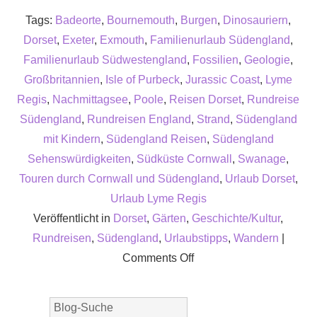
Tags:
Badeorte
,
Bournemouth
,
Burgen
,
Dinosauriern
,
Dorset
,
Exeter
,
Exmouth
,
Familienurlaub Südengland
,
Familienurlaub Südwestengland
,
Fossilien
,
Geologie
,
Großbritannien
,
Isle of Purbeck
,
Jurassic Coast
,
Lyme
Regis
,
Nachmittagsee
,
Poole
,
Reisen Dorset
,
Rundreise
Südengland
,
Rundreisen England
,
Strand
,
Südengland
mit Kindern
,
Südengland Reisen
,
Südengland
Sehenswürdigkeiten
,
Südküste Cornwall
,
Swanage
,
Touren durch Cornwall und Südengland
,
Urlaub Dorset
,
Urlaub Lyme Regis
Veröffentlicht in
Dorset
,
Gärten
,
Geschichte/Kultur
,
Rundreisen
,
Südengland
,
Urlaubstipps
,
Wandern
|
on
Comments Off
Ein
Urlaub
in