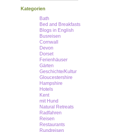
Südengland
Kategorien
bietet
Bath
Bed and Breakfasts
mehr
Blogs in English
als
Busreisen
nur
Cornwall
Devon
malerische
Dorset
Badeorte,
Ferienhäuser
Gärten
Burgen
Geschichte/Kultur
und
Gloucestershire
Nachmittagstee.
Hampshire
Hotels
Kent
mit Hund
Natural Retreats
Radfahren
Reisen
Restaurants
Rundreisen