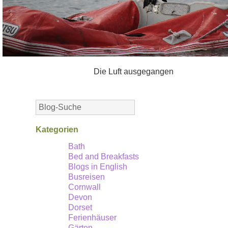
Die Luft ausgegangen
Kategorien
Bath
Bed and Breakfasts
Blogs in English
Busreisen
Cornwall
Devon
Dorset
Ferienhäuser
Gärten