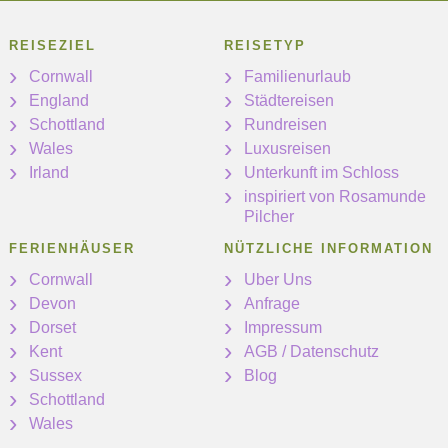
REISEZIEL
REISETYP
Cornwall
Familienurlaub
England
Städtereisen
Schottland
Rundreisen
Wales
Luxusreisen
Irland
Unterkunft im Schloss
inspiriert von Rosamunde
Pilcher
FERIENHÄUSER
NÜTZLICHE INFORMATION
Cornwall
Uber Uns
Devon
Anfrage
Dorset
Impressum
Kent
AGB / Datenschutz
Sussex
Blog
Schottland
Wales