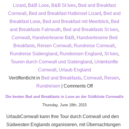
Lizard
,
B&B Looe
,
B&B St Ives
,
Bed and Breakfast
Cornwall
,
Bed and Breakfast Halbinsel Lizard
,
Bed and
Breakfast Looe
,
Bed and Breakfast mit Meerblick
,
Bed
and Breakfasts Falmouth
,
Bed and Breakfasts St Ives
,
Cornwall
,
Handverlesene B&B
,
Handverlesene Bed
Breakfasts
,
Reisen Cornwall
,
Rundreise Cornwall
,
Rundreise Südengland
,
Rundreisen England
,
St Ives
,
Touren durch Cornwall und Südengland
,
Unterkünfte
Cornwall
,
Urlaub England
Veröffentlicht in
Bed and Breakfasts
,
Cornwall
,
Reisen
,
on
Rundreisen
|
Comments Off
Bed
Die besten Bed and Breakfasts in Looe an der Südküste Cornwalls
and
Thursday, June 18th, 2015
Breakfasts
UrlaubCornwall kann Ihre Tour durch Cornwall und den
in
Südwesten Englands organisieren, mit Übernachtungen
Cornwall: