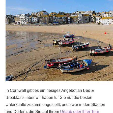
Tresco:
Bed
and
Breakfast
der
Spitzenklasse
auf
den
Scilly-
Inseln
In Cornwall gibt es ein riesiges Angebot an Bed &
Breakfasts, aber wir haben für Sie nur die besten
Unterkünfte zusammengestellt, und zwar in den Städten
und Dörfern, die Sie auf Ihrem
Urlaub oder Ihrer Tour