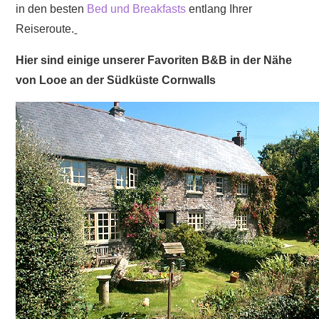
in den besten
Bed und Breakfasts
entlang Ihrer
Unsere
Reiseroute.
Auswahl
der
Hier sind einige unserer Favoriten B&B in der Nähe
besten
von Looe an der Südküste Cornwalls
B&B
für
Ihren
Urlaub