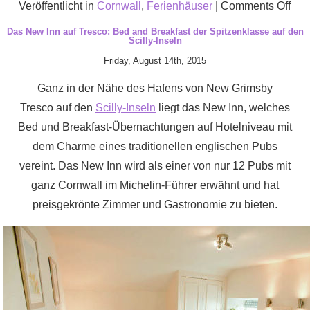
on
Veröffentlicht in
Cornwall
,
Ferienhäuser
|
Comments Off
Han
Das New Inn auf Tresco: Bed and Breakfast der Spitzenklasse auf den
Scilly-Inseln
Fer
Friday, August 14th, 2015
und
Fer
Ganz in der Nähe des Hafens von New Grimsby
in
Tresco auf den
Scilly-Inseln
liegt das New Inn, welches
Cor
Bed und Breakfast-Übernachtungen auf Hotelniveau mit
dem Charme eines traditionellen englischen Pubs
vereint. Das New Inn wird als einer von nur 12 Pubs mit
ganz Cornwall im Michelin-Führer erwähnt und hat
preisgekrönte Zimmer und Gastronomie zu bieten.