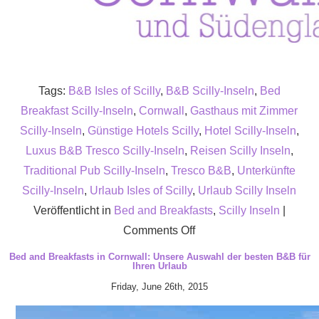
Tags:
B&B Isles of Scilly
,
B&B Scilly-Inseln
,
Bed
Breakfast Scilly-Inseln
,
Cornwall
,
Gasthaus mit Zimmer
Scilly-Inseln
,
Günstige Hotels Scilly
,
Hotel Scilly-Inseln
,
Luxus B&B Tresco Scilly-Inseln
,
Reisen Scilly Inseln
,
Traditional Pub Scilly-Inseln
,
Tresco B&B
,
Unterkünfte
Scilly-Inseln
,
Urlaub Isles of Scilly
,
Urlaub Scilly Inseln
Veröffentlicht in
Bed and Breakfasts
,
Scilly Inseln
|
on
Comments Off
Das
Bed and Breakfasts in Cornwall: Unsere Auswahl der besten B&B für
Ihren Urlaub
New
Friday, June 26th, 2015
Inn
auf