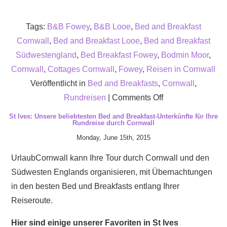
Tags:
B&B Fowey
,
B&B Looe
,
Bed and Breakfast
Cornwall
,
Bed and Breakfast Looe
,
Bed and Breakfast
Südwestengland
,
Bed Breakfast Fowey
,
Bodmin Moor
,
Cornwall
,
Cottages Cornwall
,
Fowey
,
Reisen in Cornwall
Veröffentlicht in
Bed and Breakfasts
,
Cornwall
,
on
Rundreisen
|
Comments Off
Die
St Ives: Unsere beliebtesten Bed and Breakfast-Unterkünfte für Ihre
Rundreise durch Cornwall
besten
Monday, June 15th, 2015
Bed
and
UrlaubCornwall kann Ihre Tour durch Cornwall und den
Breakfasts
Südwesten Englands organisieren, mit Übernachtungen
in
in den besten Bed und Breakfasts entlang Ihrer
Looe
Reiseroute.
an
Hier sind einige unserer Favoriten in St Ives
der