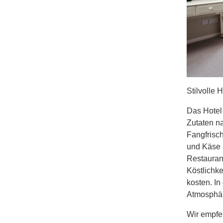
Stilvolle 
Das Hotel 
Zutaten na
Fangfrisc
und Käse 
Restauran
Köstlichk
kosten. In
Atmosphäre
Wir empfe