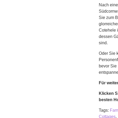
Nach eine
Südcornwa
Sie zum B
glorreiche
Cotehele 
dessen Gä
sind.
Oder Sie 
Personenfä
bevor Sie
entspanne
Für weite
Klicken S
besten Ho
Tags:
Fami
Cottages
,