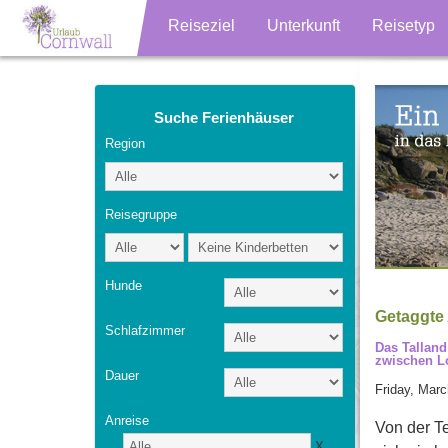
Reiseziel
Unterkunft
Reisetyp
Suche Ferienhäuser
Region
Reisegruppe
Hunde
Getaggte A
Schlafzimmer
Das Talland
zwischen Lo
Dauer
Friday, Marc
Anreise
Von der Te
X