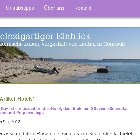
Urlaubstipps
Über uns
Kontakt
rtikel ‘Hotels’
 Bay ist ein bezauberndes Hotel, das direkt am Südwestküstenpfad
oe und Polperro liegt.
h 9th, 2012
rrasse und dem Rasen, der sich bis zur See erstreckt, bietet