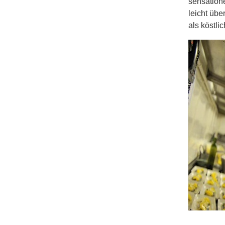
sensation
leicht übe
als köstli