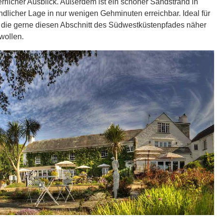
errlicher Ausblick. Außerdem ist ein schöner Sandstrand in
ändlicher Lage in nur wenigen Gehminuten erreichbar. Ideal für
 die gerne diesen Abschnitt des Südwestküstenpfades näher
wollen.