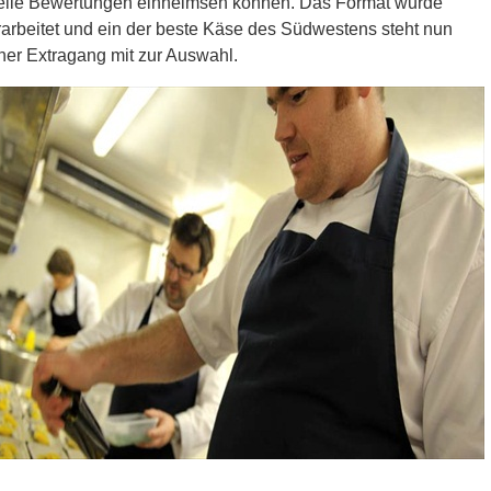
und
elle Bewertungen einheimsen können. Das Format wurde
Polperro
rarbeitet und ein der beste Käse des Südwestens steht nun
liegt.
cher Extragang mit zur Auswahl.