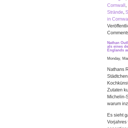
Cornwall
,
Strände
,
S
in Cornwa
Veröffentli
Comments
Nathan Outl
als eines d
Englands a
Monday, Mar
Nathans Re
Städtchen
Kochkünste
Zutaten ku
Michelin-S
warum inz
Es sieht g
Vorjahres