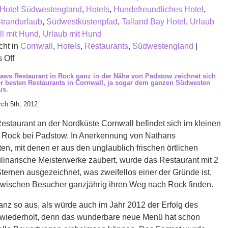
Hotel Südwestengland
,
Hotels
,
Hundefreundliches Hotel
,
trandurlaub
,
Südwestküstenpfad
,
Talland Bay Hotel
,
Urlaub
ll mit Hund
,
Urlaub mit Hund
cht in
Cornwall
,
Hotels
,
Restaurants
,
Südwestengland
|
on
 Off
Das
aws Restaurant in Rock ganz in der Nähe von Padstow zeichnet sich
Talland
er besten Restaurants in Cornwall, ja sogar dem ganzen Südwesten
us.
Bay
ch 5th, 2012
ist
ein
staurant an der Nordküste Cornwall befindet sich im kleinen
bezauberndes
 Rock bei Padstow. In Anerkennung von Nathans
Hotel,
n, mit denen er aus den unglaublich frischen örtlichen
das
linarische Meisterwerke zaubert, wurde das Restaurant mit 2
direkt
ternen ausgezeichnet, was zweifellos einer der Gründe ist,
am
wischen Besucher ganzjährig ihren Weg nach Rock finden.
Südwestküstenpfad
zwischen
anz so aus, als würde auch im Jahr 2012 der Erfolg des
Looe
 wiederholt, denn das wunderbare neue Menü hat schon