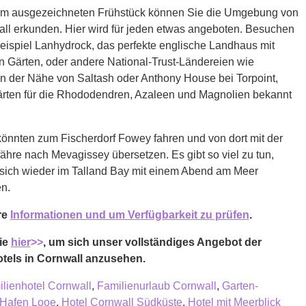
m ausgezeichneten Frühstück können Sie die Umgebung von
ll erkunden. Hier wird für jeden etwas angeboten. Besuchen
eispiel Lanhydrock, das perfekte englische Landhaus mit
n Gärten, oder andere National-Trust-Ländereien wie
in der Nähe von Saltash oder Anthony House bei Torpoint,
rten für die Rhododendren, Azaleen und Magnolien bekannt
könnten zum Fischerdorf Fowey fahren und von dort mit der
hre nach Mevagissey übersetzen. Es gibt so viel zu tun,
 sich wieder im Talland Bay mit einem Abend am Meer
n.
re
Informationen und um Verfügbarkeit zu prüfen
.
ie
hier
>>
, um sich unser vollständiges Angebot der
tels in Cornwall anzusehen.
lienhotel Cornwall
,
Familienurlaub Cornwall
,
Garten-
Hafen Looe
,
Hotel Cornwall Südküste
,
Hotel mit Meerblick