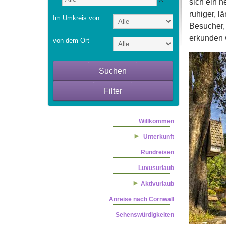
sich ein h
ruhiger, l
Im Umkreis von
Besucher,
erkunden 
von dem Ort
Suchen
Filter
Willkommen
Unterkunft
Rundreisen
Luxusurlaub
Aktivurlaub
Anreise nach Cornwall
Sehenswürdigkeiten