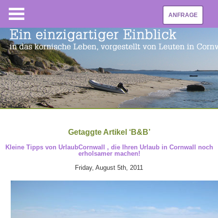
ANFRAGE
Getaggte Artikel ‘B&B’
Kleine Tipps von UrlaubCornwall , die Ihren Urlaub in Cornwall noch
erholsamer machen!
Friday, August 5th, 2011