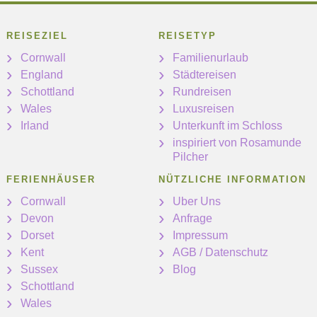
REISEZIEL
REISETYP
Cornwall
Familienurlaub
England
Städtereisen
Schottland
Rundreisen
Wales
Luxusreisen
Irland
Unterkunft im Schloss
inspiriert von Rosamunde
Pilcher
FERIENHÄUSER
NÜTZLICHE INFORMATION
Cornwall
Uber Uns
Devon
Anfrage
Dorset
Impressum
Kent
AGB / Datenschutz
Sussex
Blog
Schottland
Wales