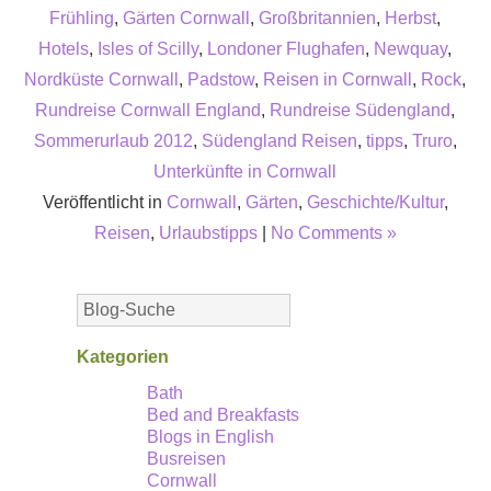
Frühling
,
Gärten Cornwall
,
Großbritannien
,
Herbst
,
Hotels
,
Isles of Scilly
,
Londoner Flughafen
,
Newquay
,
Nordküste Cornwall
,
Padstow
,
Reisen in Cornwall
,
Rock
,
Rundreise Cornwall England
,
Rundreise Südengland
,
Sommerurlaub 2012
,
Südengland Reisen
,
tipps
,
Truro
,
Unterkünfte in Cornwall
Veröffentlicht in
Cornwall
,
Gärten
,
Geschichte/Kultur
,
Reisen
,
Urlaubstipps
|
No Comments »
Kategorien
Bath
Bed and Breakfasts
Blogs in English
Busreisen
Cornwall