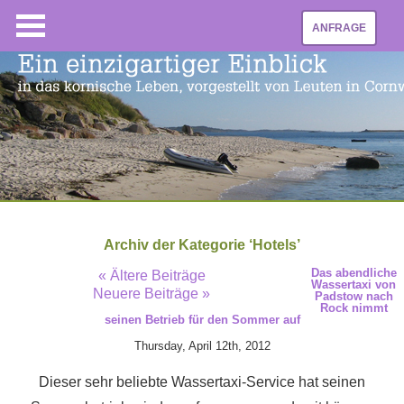
ANFRAGE
Archiv der Kategorie ‘Hotels’
Das abendliche
« Ältere Beiträge
Wassertaxi von
Neuere Beiträge »
Padstow nach
Rock nimmt
seinen Betrieb für den Sommer auf
Thursday, April 12th, 2012
Dieser sehr beliebte Wassertaxi-Service hat seinen