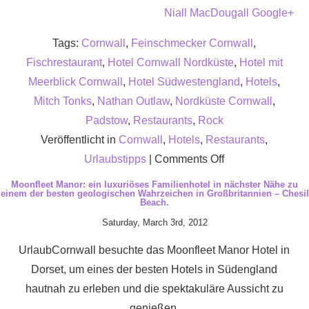
Niall MacDougall Google+
Tags:
Cornwall
,
Feinschmecker Cornwall
,
Fischrestaurant
,
Hotel Cornwall Nordküste
,
Hotel mit
Meerblick Cornwall
,
Hotel Südwestengland
,
Hotels
,
Mitch Tonks
,
Nathan Outlaw
,
Nordküste Cornwall
,
Padstow
,
Restaurants
,
Rock
Veröffentlicht in
Cornwall
,
Hotels
,
Restaurants
,
on
Urlaubstipps
|
Comments Off
Nathan
Moonfleet Manor: ein luxuriöses Familienhotel in nächster Nähe zu
einem der besten geologischen Wahrzeichen in Großbritannien – Chesil
Outlaws
Beach.
Restaurant
Saturday, March 3rd, 2012
in
UrlaubCornwall besuchte das Moonfleet Manor Hotel in
Rock
Dorset, um eines der besten Hotels in Südengland
ganz
hautnah zu erleben und die spektakuläre Aussicht zu
in
genießen.