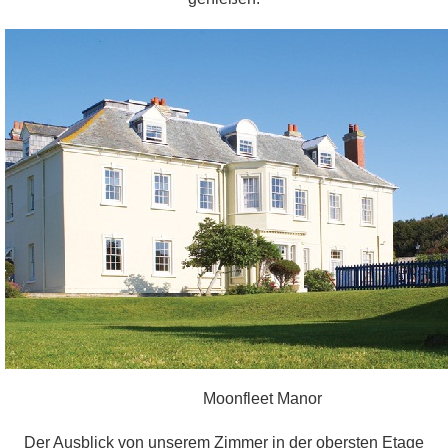
der
Nähe
von
Padstow
zeichnet
sich
als
eines
der
besten
Restaurants
in
Cornwall,
ja
sogar
Moonfleet Manor
dem
Der Ausblick von unserem Zimmer in der obersten Etage