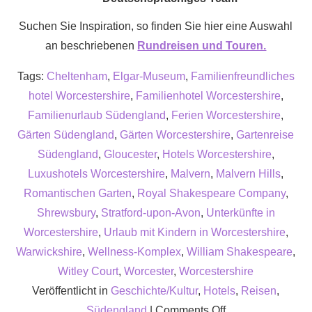
Suchen Sie Inspiration, so finden Sie hier eine Auswahl
an beschriebenen
Rundreisen und Touren.
Tags:
Cheltenham
,
Elgar-Museum
,
Familienfreundliches
hotel Worcestershire
,
Familienhotel Worcestershire
,
Familienurlaub Südengland
,
Ferien Worcestershire
,
Gärten Südengland
,
Gärten Worcestershire
,
Gartenreise
Südengland
,
Gloucester
,
Hotels Worcestershire
,
Luxushotels Worcestershire
,
Malvern
,
Malvern Hills
,
Romantischen Garten
,
Royal Shakespeare Company
,
Shrewsbury
,
Stratford-upon-Avon
,
Unterkünfte in
Worcestershire
,
Urlaub mit Kindern in Worcestershire
,
Warwickshire
,
Wellness-Komplex
,
William Shakespeare
,
Witley Court
,
Worcester
,
Worcestershire
Veröffentlicht in
Geschichte/Kultur
,
Hotels
,
Reisen
,
on
Südengland
|
Comments Off