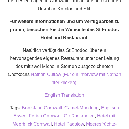
der besten Lagen in Cornwall – ideal für einen schönen
Urlaub in Komfort und Stil.
Für weitere Informationen und um Verfügbarkeit zu
prüfen, besuchen Sie die Webseite des St Enodoc
Hotel und Restaurant.
Natürlich verfügt das St Enodoc über ein
hervorragendes eigenes Restaurant unter der Leitung
des mit zwei Michelin-Sternen ausgezeichneten
Chefkochs
Nathan Outlaw (Für ein Interview mit Nathan
hier klicken)
.
English Translation
Tags:
Bootsfahrt Cornwall
,
Camel-Mündung
,
Englisch
Essen
,
Ferien Cornwall
,
Großbritannien
,
Hotel mit
Meerblick Cornwall
,
Hotel Padstow
,
Meeresfrüchte-