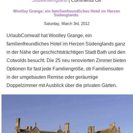
Südwestengland
|
Comments Off
Moonfleet
Woolley Grange: ein familienfreundliches Hotel im Herzen
Südenglands.
Manor:
Saturday, March 3rd, 2012
ein
luxuriöses
UrlaubCornwall hat Woolley Grange, ein
Familienhotel
familienfreundliches Hotel im Herzen Südenglands ganz
in
in der Nähe der geschichtsträchtigen Stadt Bath und den
nächster
Cotwolds besucht. Die 25 neu renovierten Zimmer bieten
Nähe
Optionen für fast jede Familiengröße, ob Familiensuiten
zu
in der umgebauten Remise oder geräumige
einem
Doppelzimmer mit Ausblick über die privaten Gärten.
der
besten
geologischen
Wahrzeichen
in
Großbritannien