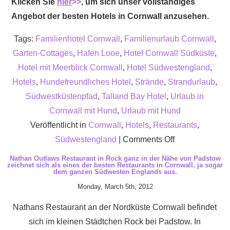
Klicken Sie
hier
>>
, um sich unser vollständiges
Angebot der besten Hotels in Cornwall anzusehen.
Tags:
Familienhotel Cornwall
,
Familienurlaub Cornwall
,
Garten-Cottages
,
Hafen Looe
,
Hotel Cornwall Südküste
,
Hotel mit Meerblick Cornwall
,
Hotel Südwestengland
,
Hotels
,
Hundefreundliches Hotel
,
Strände
,
Strandurlaub
,
Südwestküstenpfad
,
Talland Bay Hotel
,
Urlaub in
Cornwall mit Hund
,
Urlaub mit Hund
Veröffentlicht in
Cornwall
,
Hotels
,
Restaurants
,
on
Südwestengland
|
Comments Off
Das
Nathan Outlaws Restaurant in Rock ganz in der Nähe von Padstow
zeichnet sich als eines der besten Restaurants in Cornwall, ja sogar
Talland
dem ganzen Südwesten Englands aus.
Bay
Monday, March 5th, 2012
ist
Nathans Restaurant an der Nordküste Cornwall befindet
ein
sich im kleinen Städtchen Rock bei Padstow. In
bezauberndes