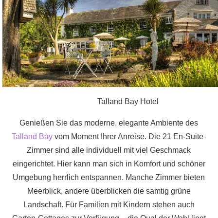
wahrlich
britischer
Kultur
steht.
Talland Bay Hotel
Genießen Sie das moderne, elegante Ambiente des
Talland Bay
vom Moment Ihrer Anreise. Die 21 En-Suite-
Zimmer sind alle individuell mit viel Geschmack
eingerichtet. Hier kann man sich in Komfort und schöner
Umgebung herrlich entspannen. Manche Zimmer bieten
Meerblick, andere überblicken die samtig grüne
Landschaft. Für Familien mit Kindern stehen auch