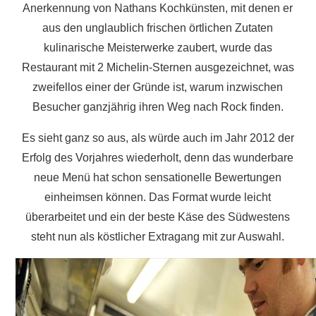
Anerkennung von Nathans Kochkünsten, mit denen er
Hotel,
aus den unglaublich frischen örtlichen Zutaten
das
kulinarische Meisterwerke zaubert, wurde das
direkt
Restaurant mit 2 Michelin-Sternen ausgezeichnet, was
am
zweifellos einer der Gründe ist, warum inzwischen
Südwestküsten
Besucher ganzjährig ihren Weg nach Rock finden.
zwischen
Looe
Es sieht ganz so aus, als würde auch im Jahr 2012 der
und
Erfolg des Vorjahres wiederholt, denn das wunderbare
Polperro
neue Menü hat schon sensationelle Bewertungen
liegt.
einheimsen können. Das Format wurde leicht
überarbeitet und ein der beste Käse des Südwestens
steht nun als köstlicher Extragang mit zur Auswahl.