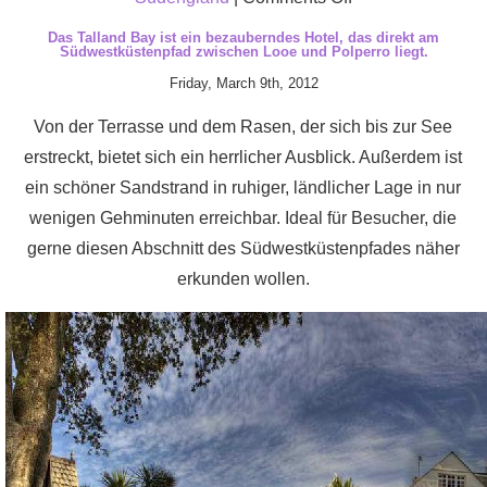
UrlaubCornwall
Das Talland Bay ist ein bezauberndes Hotel, das direkt am
Südwestküstenpfad zwischen Looe und Polperro liegt.
besuchte
Friday, March 9th, 2012
ein
familienfreundlic
Von der Terrasse und dem Rasen, der sich bis zur See
Hotel
erstreckt, bietet sich ein herrlicher Ausblick. Außerdem ist
auf
ein schöner Sandstrand in ruhiger, ländlicher Lage in nur
dem
wenigen Gehminuten erreichbar. Ideal für Besucher, die
Land
gerne diesen Abschnitt des Südwestküstenpfades näher
um
erkunden wollen.
Worcester,
das
ganz
in
der
Nähe
zu