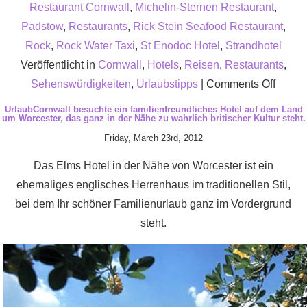
Restaurant Cornwall
,
Michelin-Sternen Restaurant
,
Padstow
,
Restaurants
,
Rick Stein Seafood Restaurant
,
Rock
,
Rock Water Taxi
,
St Enodoc Hotel
,
Strandhotel
Veröffentlicht in
Cornwall
,
Hotels
,
Reisen
,
Restaurants
,
on
Sehenswürdigkeiten
,
Urlaubstipps
|
Comments Off
Das
UrlaubCornwall besuchte ein familienfreundliches Hotel auf dem Land
um Worcester, das ganz in der Nähe zu wahrlich britischer Kultur steht.
abend
Friday, March 23rd, 2012
Wasse
von
Das Elms Hotel in der Nähe von Worcester ist ein
Padst
ehemaliges englisches Herrenhaus im traditionellen Stil,
nach
bei dem Ihr schöner Familienurlaub ganz im Vordergrund
Rock
steht.
nimmt
seine
Betrie
für