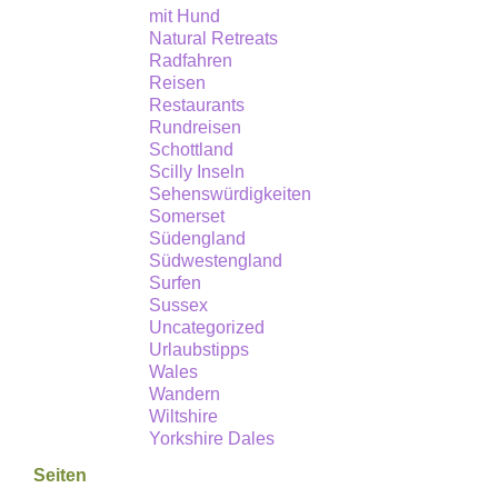
in
mit Hund
Natural Retreats
Großbritannien
Radfahren
–
Reisen
Chesil
Restaurants
Rundreisen
Beach.
Schottland
Scilly Inseln
Sehenswürdigkeiten
Somerset
Südengland
Südwestengland
Surfen
Sussex
Uncategorized
Urlaubstipps
Wales
Wandern
Wiltshire
Yorkshire Dales
Seiten