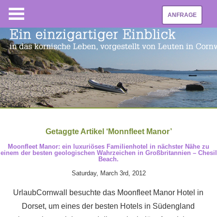
ANFRAGE
Getaggte Artikel ‘Monnfleet Manor’
Moonfleet Manor: ein luxuriöses Familienhotel in nächster Nähe zu
einem der besten geologischen Wahrzeichen in Großbritannien – Chesil
Beach.
Saturday, March 3rd, 2012
UrlaubCornwall besuchte das Moonfleet Manor Hotel in
Dorset, um eines der besten Hotels in Südengland