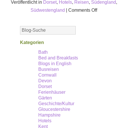
Veröffentlicht in
Dorset
,
Hotels
,
Reisen
,
Südengland
,
on
Südwestengland
|
Comments Off
Moonfleet
Manor:
ein
luxuriöses
Kategorien
Familienhotel
Bath
Bed and Breakfasts
in
Blogs in English
nächster
Busreisen
Nähe
Cornwall
Devon
zu
Dorset
einem
Ferienhäuser
Gärten
der
Geschichte/Kultur
besten
Gloucestershire
geologischen
Hampshire
Hotels
Wahrzeichen
Kent