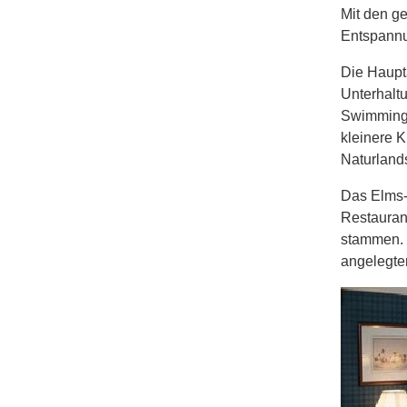
Mit den g
Entspannun
Die Haupta
Unterhaltu
Swimming 
kleinere K
Naturlands
Das Elms-H
Restauran
stammen. U
angelegten