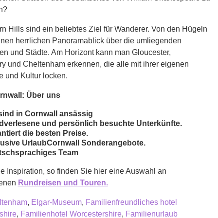
n?
n Hills sind ein beliebtes Ziel für Wanderer. Von den Hügeln
inen herrlichen Panoramablick über die umliegenden
ten und Städte. Am Horizont kann man Gloucester,
y und Cheltenham erkennen, die alle mit ihrer eigenen
 und Kultur locken.
rnwall: Über uns
sind in Cornwall ansässig
verlesene und persönlich besuchte Unterkünfte.
ntiert die besten Preise.
usive UrlaubCornwall Sonderangebote.
tschsprachiges Team
 Inspiration, so finden Sie hier eine Auswahl an
benen
Rundreisen und Touren.
ltenham
,
Elgar-Museum
,
Familienfreundliches hotel
shire
,
Familienhotel Worcestershire
,
Familienurlaub