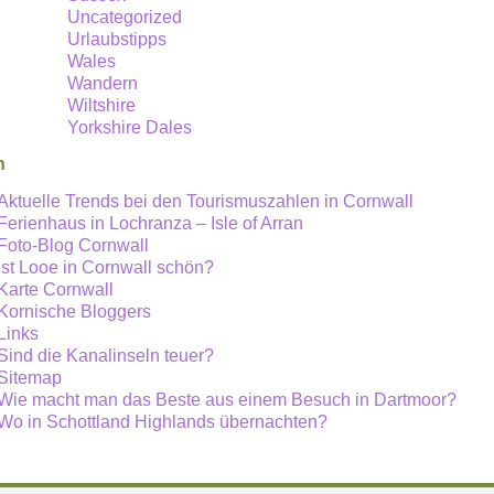
Uncategorized
Urlaubstipps
Wales
Wandern
Wiltshire
Yorkshire Dales
n
Aktuelle Trends bei den Tourismuszahlen in Cornwall
Ferienhaus in Lochranza – Isle of Arran
Foto-Blog Cornwall
Ist Looe in Cornwall schön?
Karte Cornwall
Kornische Bloggers
Links
Sind die Kanalinseln teuer?
Sitemap
Wie macht man das Beste aus einem Besuch in Dartmoor?
Wo in Schottland Highlands übernachten?