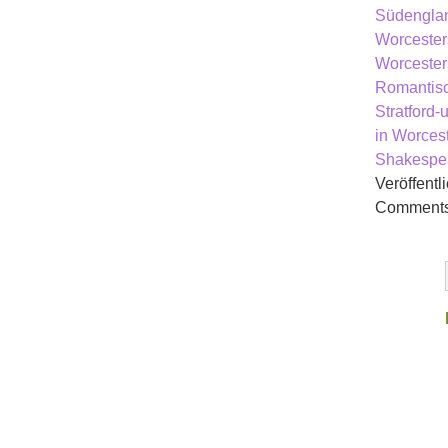
Südengla
Worcester
Worcester
Romantisc
Stratford
in Worcest
Shakespe
Veröffentli
Comments