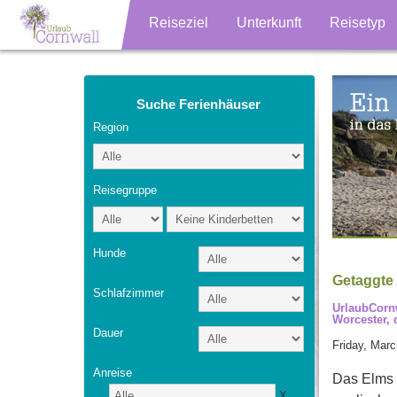
Reiseziel
Unterkunft
Reisetyp
Suche Ferienhäuser
Region
Reisegruppe
Hunde
Getaggte 
Schlafzimmer
UrlaubCornw
Worcester, 
Dauer
Friday, Marc
Anreise
Das Elms 
X