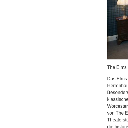
The Elms 
Das Elms 
Herrenhau
Besonders 
klassisch
Worcester
von The El
Theaterst
die histo