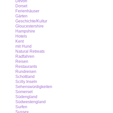
Devon
das
Dorset
Ferienhäuser
ganz
Gärten
in
Geschichte/Kultur
der
Gloucestershire
Nähe
Hampshire
zu
Hotels
Kent
wahrlich
mit Hund
britischer
Natural Retreats
Kultur
Radfahren
steht.
Reisen
Restaurants
Rundreisen
Schottland
Scilly Inseln
Sehenswürdigkeiten
Somerset
Südengland
Südwestengland
Surfen
Sussex