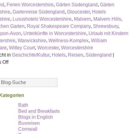
nd
,
Ferien Worcestershire
,
Gärten Südengland
,
Gärten
shire
,
Gartenreise Südengland
,
Gloucester
,
Hotels
shire
,
Luxushotels Worcestershire
,
Malvern
,
Malvern Hills
,
hen Garten
,
Royal Shakespeare Company
,
Shrewsbury
,
-upon-Avon
,
Unterkünfte in Worcestershire
,
Urlaub mit Kindern
ershire
,
Warwickshire
,
Wellness-Komplex
,
William
are
,
Witley Court
,
Worcester
,
Worcestershire
cht in
Geschichte/Kultur
,
Hotels
,
Reisen
,
Südengland
|
on
 Off
UrlaubCornwall
besuchte
ein
familienfreundliches
Kategorien
Hotel
auf
Bath
Bed and Breakfasts
dem
Blogs in English
Land
Busreisen
um
Cornwall
Worcester,