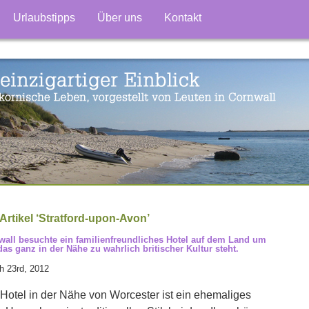
Urlaubstipps
Über uns
Kontakt
Artikel ‘Stratford-upon-Avon’
all besuchte ein familienfreundliches Hotel auf dem Land um
das ganz in der Nähe zu wahrlich britischer Kultur steht.
h 23rd, 2012
Hotel in der Nähe von Worcester ist ein ehemaliges