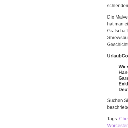
schlender
Die Malver
hat man e
Grafschaf
Shrewsbur
Geschichte
UrlaubCo
Wir 
Hand
Gara
Exkl
Deu
Suchen Sie
beschrie
Tags:
Che
Worcester