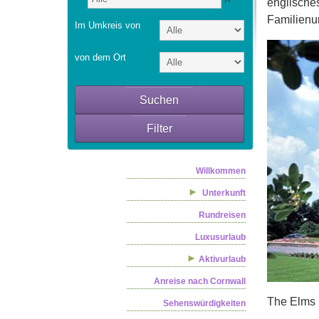
englisches
Familienur
Im Umkreis von
von dem Ort
Suchen
Filter
Willkommen
Unterkunft
Rundreisen
Luxusurlaub
Aktivurlaub
Anreise nach Cornwall
The Elms
Sehenswürdigkeiten