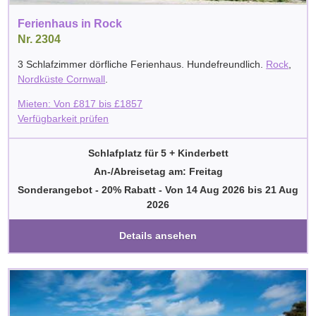
Ferienhaus in Rock
Nr. 2304
3 Schlafzimmer dörfliche Ferienhaus. Hundefreundlich.
Rock
,
Nordküste Cornwall
.
Mieten: Von
£
817
bis
£
1857
Verfügbarkeit prüfen
Schlafplatz für 5 + Kinderbett
An-/Abreisetag am: Freitag
Sonderangebot - 20% Rabatt
-
Von
14 Aug 2026
bis
21 Aug
2026
Details ansehen