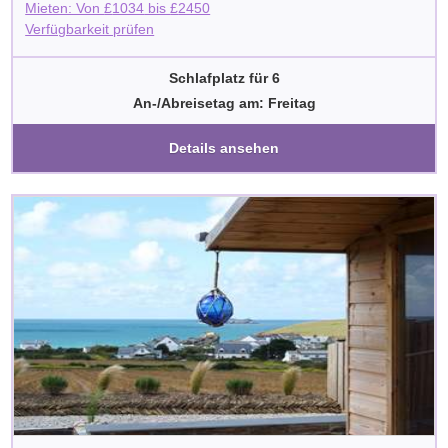
Mieten: Von
£
1034
bis
£
2450
Verfügbarkeit prüfen
Schlafplatz für 6
An-/Abreisetag am: Freitag
Details ansehen