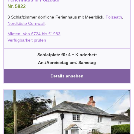
Nr. 5822
3 Schlafzimmer dörfliche Ferienhaus mit Meerblick.
Polzeath
,
Nordküste Cornwall
.
Mieten: Von
£
724
bis
£
1983
Verfügbarkeit prüfen
Schlafplatz für 4 + Kinderbett
An-/Abreisetag am: Samstag
Details ansehen