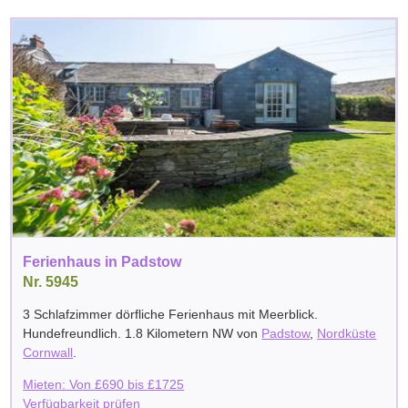
Ferienhaus in Padstow
Nr. 5945
3 Schlafzimmer dörfliche Ferienhaus mit Meerblick.
Hundefreundlich. 1.8 Kilometern NW von
Padstow
,
Nordküste
Cornwall
.
Mieten: Von
£
690
bis
£
1725
Verfügbarkeit prüfen