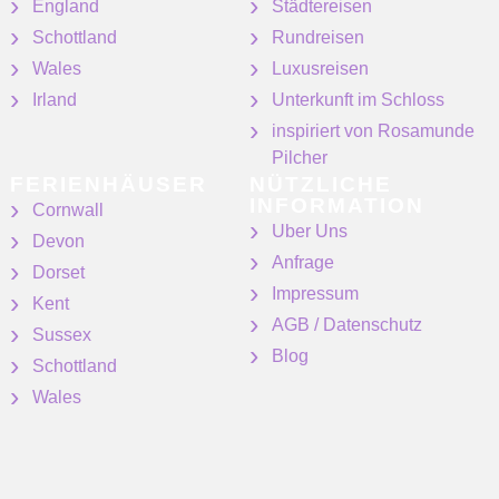
England
Städtereisen
Schottland
Rundreisen
Wales
Luxusreisen
Irland
Unterkunft im Schloss
inspiriert von Rosamunde
Pilcher
FERIENHÄUSER
NÜTZLICHE
INFORMATION
Cornwall
Uber Uns
Devon
Anfrage
Dorset
Impressum
Kent
AGB / Datenschutz
Sussex
Blog
Schottland
Wales