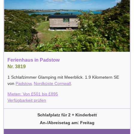
Ferienhaus in Padstow
Nr. 3819
1 Schlafzimmer Glamping mit Meerblick. 1.9 Kilometern SE
von
Padstow
,
Nordküste Cornwall
.
Mieten: Von
£
501
bis
£
895
Verfügbarkeit prüfen
Schlafplatz für 2 + Kinderbett
An-/Abreisetag am: Freitag