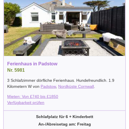
Ferienhaus in Padstow
Nr. 5981
3 Schlafzimmer dörfliche Ferienhaus. Hundefreundlich. 1.9
Kilometern W von
Padstow
,
Nordküste Cornwall
.
Mieten: Von
£
740
bis
£
1850
Verfügbarkeit prüfen
Schlafplatz für 6 + Kinderbett
An-/Abreisetag am: Freitag