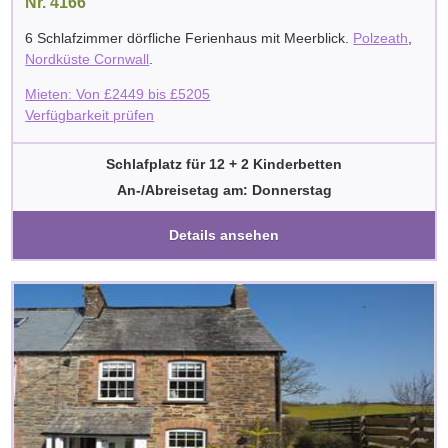
Nr. 4166
6 Schlafzimmer dörfliche Ferienhaus mit Meerblick.
Polzeath
,
Nordküste Cornwall
.
Mieten: Von
£
2449
bis
£
5205
Verfügbarkeit prüfen
Schlafplatz für 12 + 2 Kinderbetten
An-/Abreisetag am: Donnerstag
Details ansehen