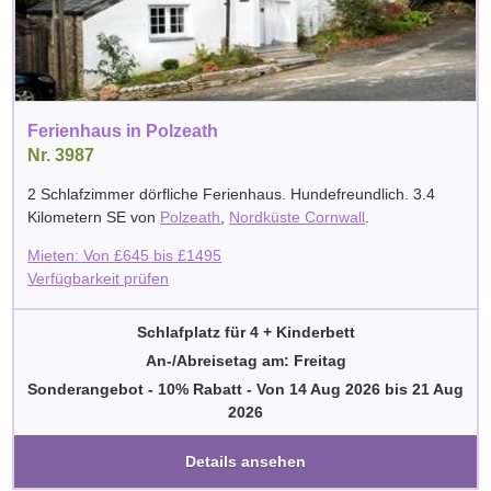
Ferienhaus in Polzeath
Nr. 3987
2 Schlafzimmer dörfliche Ferienhaus. Hundefreundlich. 3.4
Kilometern SE von
Polzeath
,
Nordküste Cornwall
.
Mieten: Von
£
645
bis
£
1495
Verfügbarkeit prüfen
Schlafplatz für 4 + Kinderbett
An-/Abreisetag am: Freitag
Sonderangebot - 10% Rabatt
-
Von
14 Aug 2026
bis
21 Aug
2026
Details ansehen