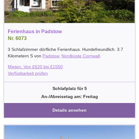
Ferienhaus in Padstow
Nr. 6073
3 Schlafzimmer dörfliche Ferienhaus. Hundefreundlich. 3.7
Kilometern S von
Padstow
,
Nordküste Cornwall
.
Mieten: Von
£
620
bis
£
1550
Verfügbarkeit prüfen
Schlafplatz für 5
An-/Abreisetag am: Freitag
Details ansehen