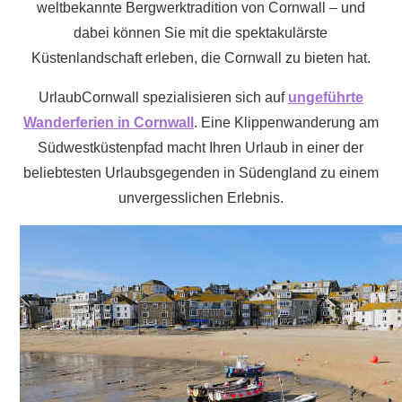
in
weltbekannte Bergwerktradition von Cornwall – und
Cornwall
dabei können Sie mit die spektakulärste
Küstenlandschaft erleben, die Cornwall zu bieten hat.
UrlaubCornwall spezialisieren sich auf
ungeführte
Wanderferien in Cornwall
. Eine Klippenwanderung am
Südwestküstenpfad macht Ihren Urlaub in einer der
beliebtesten Urlaubsgegenden in Südengland zu einem
unvergesslichen Erlebnis.