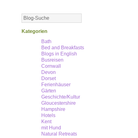
Die
Küste
im
Westen
Kategorien
Cornwalls:
Bath
Bed and Breakfasts
St
Blogs in English
Just
Busreisen
–
Cornwall
Devon
Gegend
Dorset
der
Ferienhäuser
Gärten
Bergwerke.
Geschichte/Kultur
Gloucestershire
Hampshire
Hotels
Kent
mit Hund
Natural Retreats