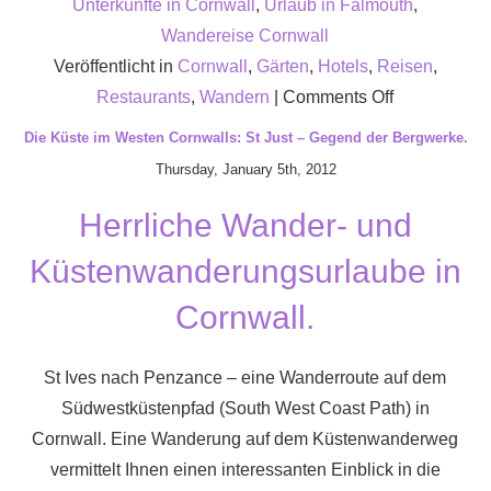
Unterkünfte in Cornwall
,
Urlaub in Falmouth
,
Wandereise Cornwall
Veröffentlicht in
Cornwall
,
Gärten
,
Hotels
,
Reisen
,
on
Restaurants
,
Wandern
|
Comments Off
Entspannen
Die Küste im Westen Cornwalls: St Just – Gegend der Bergwerke.
Sie
Thursday, January 5th, 2012
sich
Herrliche Wander- und
im
dem
Küstenwanderungsurlaube in
beeindruck
Cornwall.
Nare
Hotel
auf
St Ives nach Penzance – eine Wanderroute auf dem
der
Südwestküstenpfad (South West Coast Path) in
Halbinsel
Cornwall. Eine Wanderung auf dem Küstenwanderweg
Roseland
vermittelt Ihnen einen interessanten Einblick in die