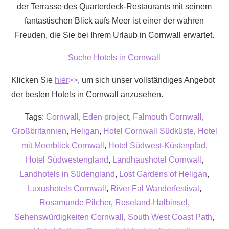
der Terrasse des Quarterdeck-Restaurants mit seinem
fantastischen Blick aufs Meer ist einer der wahren
Freuden, die Sie bei Ihrem Urlaub in Cornwall erwartet.
Suche Hotels in Cornwall
Klicken Sie
hier
>>
, um sich unser vollständiges Angebot
der besten Hotels in Cornwall anzusehen.
Tags:
Cornwall
,
Eden project
,
Falmouth Cornwall
,
Großbritannien
,
Heligan
,
Hotel Cornwall Südküste
,
Hotel
mit Meerblick Cornwall
,
Hotel Südwest-Küstenpfad
,
Hotel Südwestengland
,
Landhaushotel Cornwall
,
Landhotels in Südengland
,
Lost Gardens of Heligan
,
Luxushotels Cornwall
,
River Fal Wanderfestival
,
Rosamunde Pilcher
,
Roseland-Halbinsel
,
Sehenswürdigkeiten Cornwall
,
South West Coast Path
,