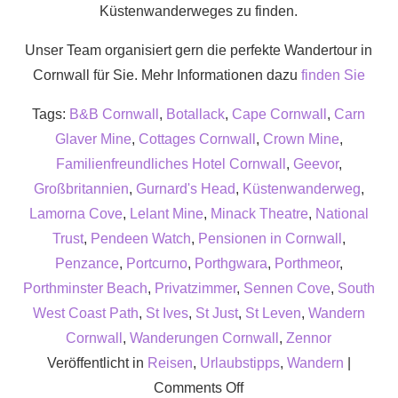
Küstenwanderweges zu finden.
Unser Team organisiert gern die perfekte Wandertour in
Cornwall für Sie. Mehr Informationen dazu
finden Sie
Tags:
B&B Cornwall
,
Botallack
,
Cape Cornwall
,
Carn
Glaver Mine
,
Cottages Cornwall
,
Crown Mine
,
Familienfreundliches Hotel Cornwall
,
Geevor
,
Großbritannien
,
Gurnard's Head
,
Küstenwanderweg
,
Lamorna Cove
,
Lelant Mine
,
Minack Theatre
,
National
Trust
,
Pendeen Watch
,
Pensionen in Cornwall
,
Penzance
,
Portcurno
,
Porthgwara
,
Porthmeor
,
Porthminster Beach
,
Privatzimmer
,
Sennen Cove
,
South
West Coast Path
,
St Ives
,
St Just
,
St Leven
,
Wandern
Cornwall
,
Wanderungen Cornwall
,
Zennor
Veröffentlicht in
Reisen
,
Urlaubstipps
,
Wandern
|
on
Comments Off