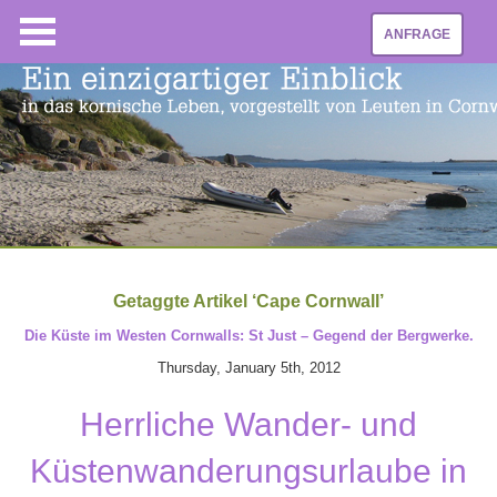
ANFRAGE
Getaggte Artikel ‘Cape Cornwall’
Die Küste im Westen Cornwalls: St Just – Gegend der Bergwerke.
Thursday, January 5th, 2012
Herrliche Wander- und
Küstenwanderungsurlaube in