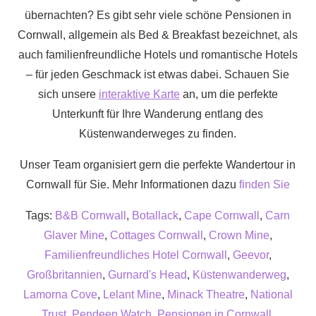
übernachten? Es gibt sehr viele schöne Pensionen in
Cornwall, allgemein als Bed & Breakfast bezeichnet, als
auch familienfreundliche Hotels und romantische Hotels
– für jeden Geschmack ist etwas dabei. Schauen Sie
sich unsere
interaktive Karte
an, um die perfekte
Unterkunft für Ihre Wanderung entlang des
Küstenwanderweges zu finden.
Unser Team organisiert gern die perfekte Wandertour in
Cornwall für Sie. Mehr Informationen dazu
finden Sie
Tags:
B&B Cornwall
,
Botallack
,
Cape Cornwall
,
Carn
Glaver Mine
,
Cottages Cornwall
,
Crown Mine
,
Familienfreundliches Hotel Cornwall
,
Geevor
,
Großbritannien
,
Gurnard's Head
,
Küstenwanderweg
,
Lamorna Cove
,
Lelant Mine
,
Minack Theatre
,
National
Trust
,
Pendeen Watch
,
Pensionen in Cornwall
,