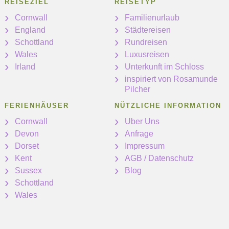
REISEZIEL
REISETYP
Cornwall
Familienurlaub
England
Städtereisen
Schottland
Rundreisen
Wales
Luxusreisen
Irland
Unterkunft im Schloss
inspiriert von Rosamunde
Pilcher
FERIENHÄUSER
NÜTZLICHE INFORMATION
Cornwall
Uber Uns
Devon
Anfrage
Dorset
Impressum
Kent
AGB / Datenschutz
Sussex
Blog
Schottland
Wales