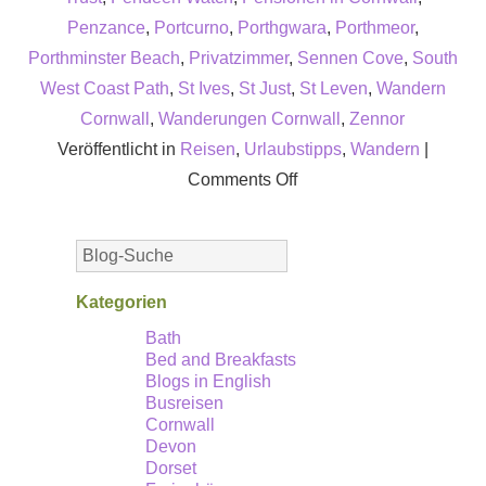
Penzance
,
Portcurno
,
Porthgwara
,
Porthmeor
,
Porthminster Beach
,
Privatzimmer
,
Sennen Cove
,
South
West Coast Path
,
St Ives
,
St Just
,
St Leven
,
Wandern
Cornwall
,
Wanderungen Cornwall
,
Zennor
Veröffentlicht in
Reisen
,
Urlaubstipps
,
Wandern
|
on
Comments Off
Die
Küste
im
Westen
Kategorien
Cornwalls:
Bath
Bed and Breakfasts
St
Blogs in English
Just
Busreisen
–
Cornwall
Devon
Gegend
Dorset
der