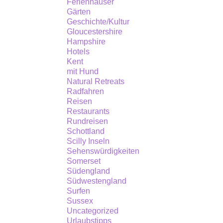
Ferienhäuser
Gärten
Bergwerke.
Geschichte/Kultur
Gloucestershire
Hampshire
Hotels
Kent
mit Hund
Natural Retreats
Radfahren
Reisen
Restaurants
Rundreisen
Schottland
Scilly Inseln
Sehenswürdigkeiten
Somerset
Südengland
Südwestengland
Surfen
Sussex
Uncategorized
Urlaubstipps