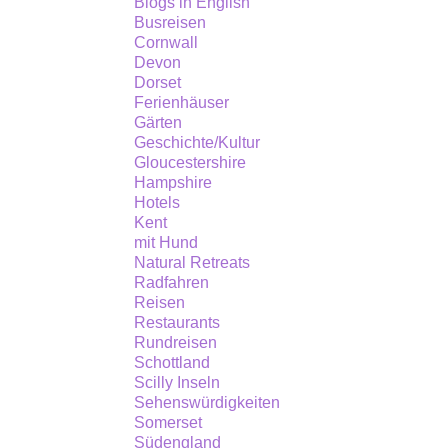
Blogs in English
Urlaubsziel
Busreisen
in
Cornwall
Devon
England,
Dorset
hat
Ferienhäuser
Gärten
viel
Geschichte/Kultur
zu
Gloucestershire
bieten.
Hampshire
Hotels
Kent
mit Hund
Natural Retreats
Radfahren
Reisen
Restaurants
Rundreisen
Schottland
Scilly Inseln
Sehenswürdigkeiten
Somerset
Südengland