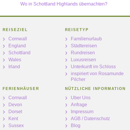
Wo in Schottland Highlands übernachten?
REISEZIEL
REISETYP
Cornwall
Familienurlaub
England
Städtereisen
Schottland
Rundreisen
Wales
Luxusreisen
Irland
Unterkunft im Schloss
inspiriert von Rosamunde
Pilcher
FERIENHÄUSER
NÜTZLICHE INFORMATION
Cornwall
Uber Uns
Devon
Anfrage
Dorset
Impressum
Kent
AGB / Datenschutz
Sussex
Blog