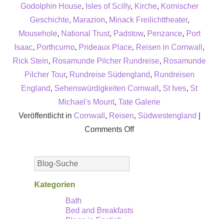
Godolphin House
,
Isles of Scilly
,
Kirche
,
Kornischer
Geschichte
,
Marazion
,
Minack Freilichttheater
,
Mousehole
,
National Trust
,
Padstow
,
Penzance
,
Port
Isaac
,
Porthcurno
,
Prideaux Place
,
Reisen in Cornwall
,
Rick Stein
,
Rosamunde Pilcher Rundreise
,
Rosamunde
Pilcher Tour
,
Rundreise Südengland
,
Rundreisen
England
,
Sehenswürdigkeiten Cornwall
,
St Ives
,
St
Michael's Mount
,
Tate Galerie
Veröffentlicht in
Cornwall
,
Reisen
,
Südwestengland
|
on
Comments Off
Die
Westküste
von
Cornwall,
Kategorien
das
Bath
Bed and Breakfasts
beliebteste