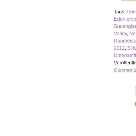
Tags:
Corn
Eden proj
Südengla
Valley
,
Ne
Rundreis
2012
,
St I
Unterkünft
Veröffentli
Comments