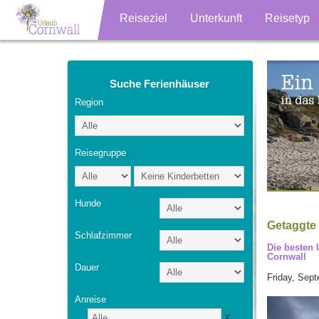
Reiseziel
Unterkunft
Reisetyp
Suche Ferienhäuser
Region
Reisegruppe
Hunde
Getaggte 
Schlafzimmer
Die besten 
Cornwall
Dauer
Friday, Sept
Anreise
X