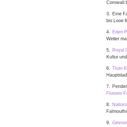
Cornwall 
3. Eine F
bis Looe 
4.
Eden P
Wetter mal
5.
Royal 
Kultur und
6.
Truro K
Hauptstad
7. Penden
Flusses F
8.
Nation
Falmouths
9.
Geevor