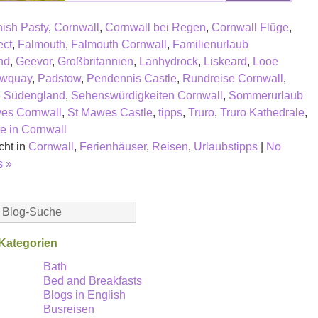
ish Pasty
,
Cornwall
,
Cornwall bei Regen
,
Cornwall Flüge
,
ect
,
Falmouth
,
Falmouth Cornwall
,
Familienurlaub
nd
,
Geevor
,
Großbritannien
,
Lanhydrock
,
Liskeard
,
Looe
wquay
,
Padstow
,
Pendennis Castle
,
Rundreise Cornwall
,
e Südengland
,
Sehenswürdigkeiten Cornwall
,
Sommerurlaub
ves Cornwall
,
St Mawes Castle
,
tipps
,
Truro
,
Truro Kathedrale
,
e in Cornwall
cht in
Cornwall
,
Ferienhäuser
,
Reisen
,
Urlaubstipps
|
No
 »
Kategorien
Bath
Bed and Breakfasts
Blogs in English
Busreisen