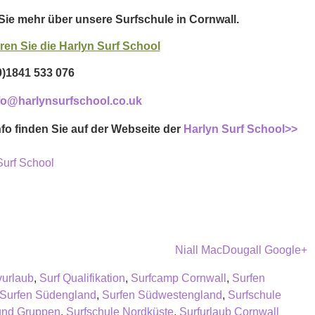
Sie mehr über unsere Surfschule in Cornwall.
ren Sie die Harlyn Surf School
(0)1841 533 076
fo@harlynsurfschool.co.uk
nfo finden Sie auf der Webseite der
Harlyn Surf School
>>
Niall MacDougall Google+
vurlaub
,
Surf Qualifikation
,
Surfcamp Cornwall
,
Surfen
Surfen Südengland
,
Surfen Südwestengland
,
Surfschule
und Gruppen
,
Surfschule Nordküste
,
Surfurlaub Cornwall