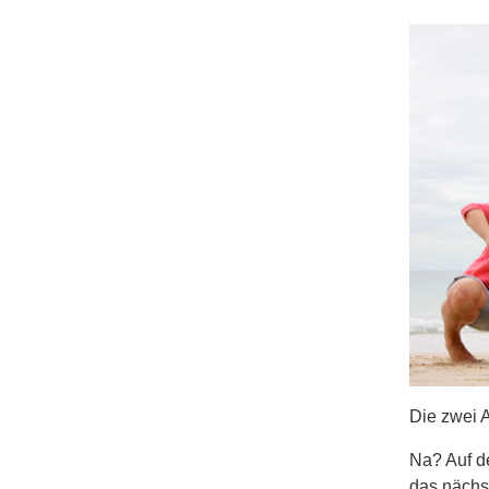
Die zwei 
Na? Auf d
das nächs