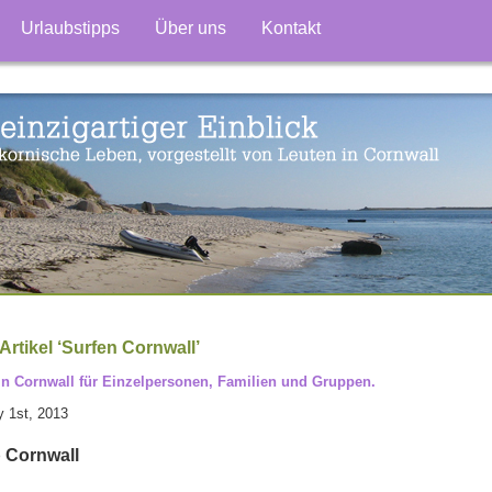
Urlaubstipps
Über uns
Kontakt
Artikel ‘Surfen Cornwall’
in Cornwall für Einzelpersonen, Familien und Gruppen.
y 1st, 2013
 Cornwall