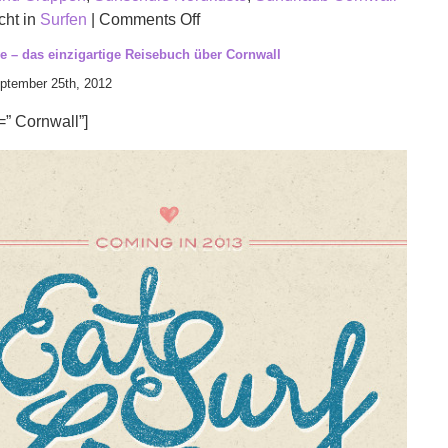
on
cht in
Surfen
|
Comments Off
Surfurlaub
ve – das einzigartige Reisebuch über Cornwall
in
ptember 25th, 2012
Cornwall
für
” Cornwall”]
Einzelpersonen,
Familien
und
Gruppen.