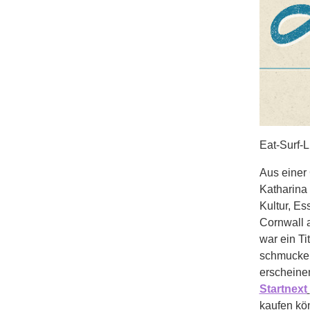
Eat-Surf-L
Aus einer
Katharina
Kultur, Es
Cornwall a
war ein Ti
schmucke 
erscheinen
Startnext
kaufen kö