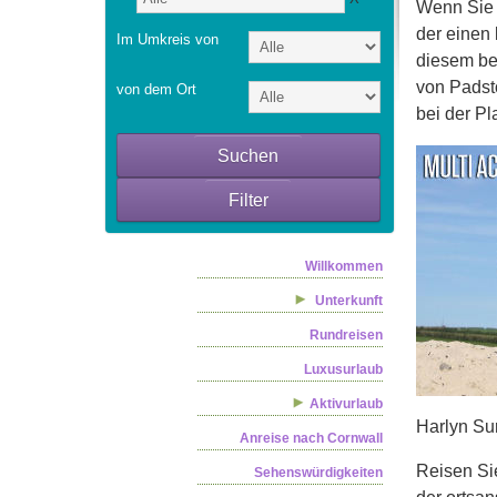
Wenn Sie 
der einen 
Im Umkreis von
diesem be
von Padst
von dem Ort
bei der Pl
Suchen
Filter
Willkommen
Unterkunft
Rundreisen
Luxusurlaub
Aktivurlaub
Harlyn Su
Anreise nach Cornwall
Reisen Si
Sehenswürdigkeiten