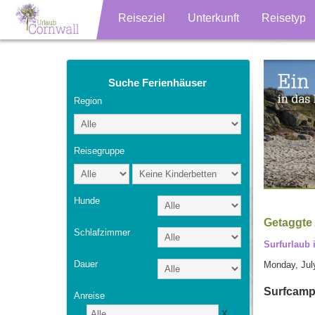
Reiseziel
Unterkunft
Reisetyp
Suche Ferienhäuser
Region
Reisegruppe
Hunde
Getaggte 
Schlafzimmer
Surfurlaub 
Dauer
Monday, Jul
Surfcamp
Anreise
X