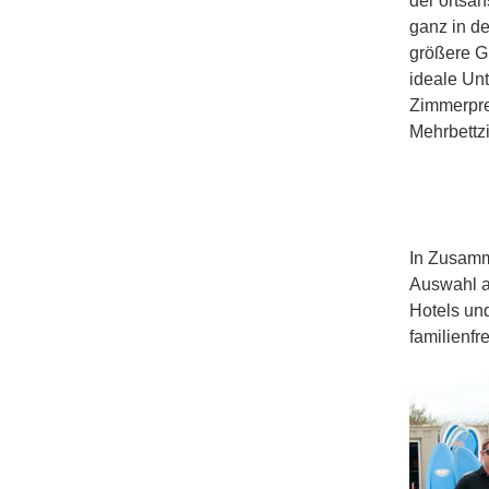
der ortsa
ganz in d
größere Gr
ideale Unt
Zimmerpre
Mehrbettz
In Zusamm
Auswahl an
Hotels und
familienfr