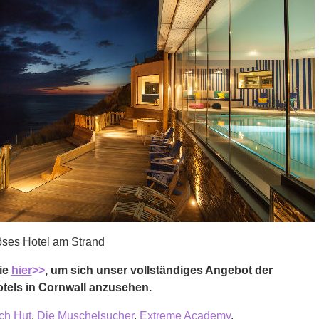
öses Hotel am Strand
ie
hier
>>
, um sich unser vollständiges Angebot der
tels in Cornwall anzusehen.
ch Hut
,
Die Muschelsucher
,
Extreme Academy
,