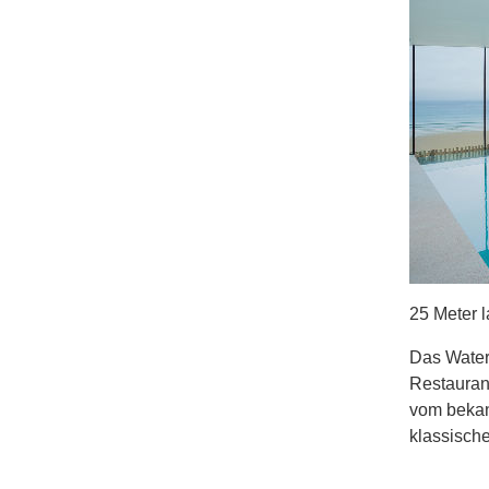
25 Meter l
Das Waterg
Restaurant
vom bekan
klassische