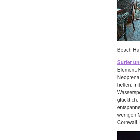
Beach Hut
Surfer un
Element. H
Neoprenan
helfen, mi
Wasserspo
glücklich.
entspanne
wenigen M
Cornwall i