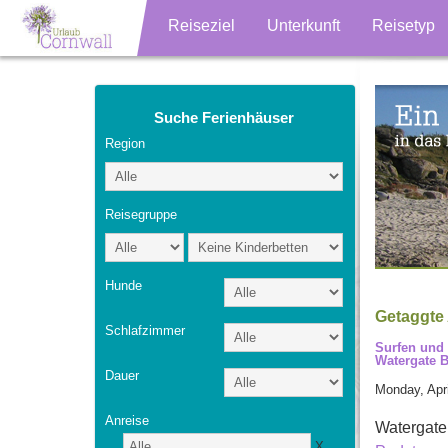
Reiseziel
Unterkunft
Reisetyp
Suche Ferienhäuser
Region
Reisegruppe
Hunde
Getaggte 
Schlafzimmer
Surfen und 
Watergate B
Dauer
Monday, Apri
Anreise
Watergate
X