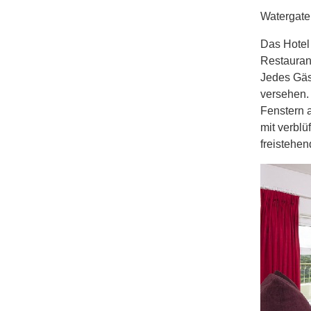
Watergate
Das Hotel
Restaurant
Jedes Gäst
versehen.
Fenstern 
mit verblü
freistehe