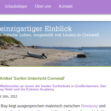
Urlaubstipps
Über uns
Kontakt
Artikel ‘Surfen Unterricht Cornwall’
Wellenreiten an einem der besten Surfstrände in Großbritannien: Das
ay Hotel und die Extreme Academy.
l 16th, 2012
 Bay liegt ausgesprochen malerisch zwischen
Newquay
und