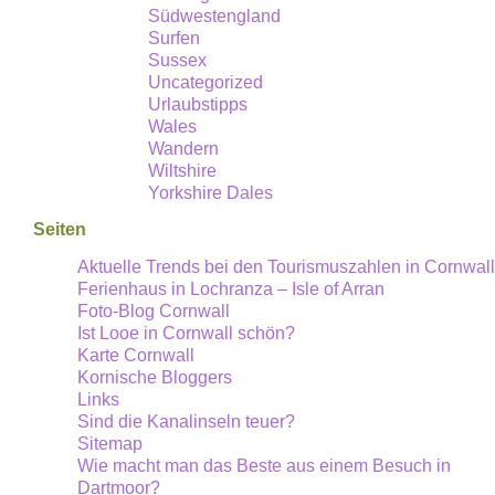
End
Südwestengland
Surfen
Sussex
Uncategorized
Urlaubstipps
Wales
Wandern
Wiltshire
Yorkshire Dales
Seiten
Aktuelle Trends bei den Tourismuszahlen in Cornwall
Ferienhaus in Lochranza – Isle of Arran
Foto-Blog Cornwall
Ist Looe in Cornwall schön?
Karte Cornwall
Kornische Bloggers
Links
Sind die Kanalinseln teuer?
Sitemap
Wie macht man das Beste aus einem Besuch in
Dartmoor?