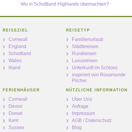
Wo in Schottland Highlands übernachten?
REISEZIEL
REISETYP
Cornwall
Familienurlaub
England
Städtereisen
Schottland
Rundreisen
Wales
Luxusreisen
Irland
Unterkunft im Schloss
inspiriert von Rosamunde
Pilcher
FERIENHÄUSER
NÜTZLICHE INFORMATION
Cornwall
Uber Uns
Devon
Anfrage
Dorset
Impressum
Kent
AGB / Datenschutz
Sussex
Blog