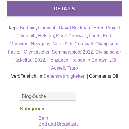
DETAILS
Tags:
Bodmin
,
Cornwall
,
David Beckham
,
Eden Projekt
,
Falmouth
,
Helston
,
Karte Cornwall
,
Lands End
,
Marazion
,
Newquay
,
Nordküste Cornwall
,
Olympische
Fackel
,
Olympischen Sommerspiele 2012
,
Olympischer
Fackellauf 2012
,
Penzance
,
Reisen in Cornwall
,
St
Austell
,
Truro
on
Veröffentlicht in
Sehenswürdigkeiten
|
Comments Off
Der
Coun
zu
den
Kategorien
Olym
Bath
Bed and Breakfasts
Somm