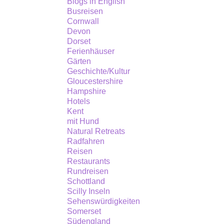
Blogs in English
nimm
Busreisen
sein
Cornwall
Devon
Anfa
Dorset
in
Ferienhäuser
Gärten
Cornw
Geschichte/Kultur
Am
Gloucestershire
Sams
Hampshire
Hotels
den
Kent
19.
mit Hund
Natural Retreats
Mai
Radfahren
lande
Reisen
die
Restaurants
Rundreisen
Olym
Schottland
Fack
Scilly Inseln
Sehenswürdigkeiten
in
Somerset
Land
Südengland