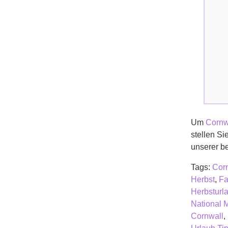
Um
Cornw
stellen Si
unserer b
Tags:
Cor
Herbst
,
Fa
Herbsturl
National 
Cornwall
,