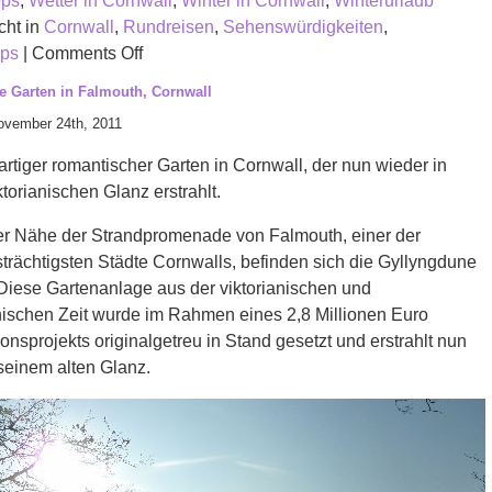
pps
,
Wetter in Cornwall
,
Winter in Cornwall
,
Winterurlaub
cht in
Cornwall
,
Rundreisen
,
Sehenswürdigkeiten
,
on
pps
|
Comments Off
Ein
 Garten in Falmouth, Cornwall
Herbsturlaub
ovember 24th, 2011
in
Cornwall
artiger romantischer Garten in Cornwall, der nun wieder in
&
torianischen Glanz erstrahlt.
Südengland.
er Nähe der Strandpromenade von Falmouth, einer der
trächtigsten Städte Cornwalls, befinden sich die Gyllyngdune
Diese Gartenanlage aus der viktorianischen und
ischen Zeit wurde im Rahmen eines 2,8 Millionen Euro
onsprojekts originalgetreu in Stand gesetzt und erstrahlt nun
seinem alten Glanz.