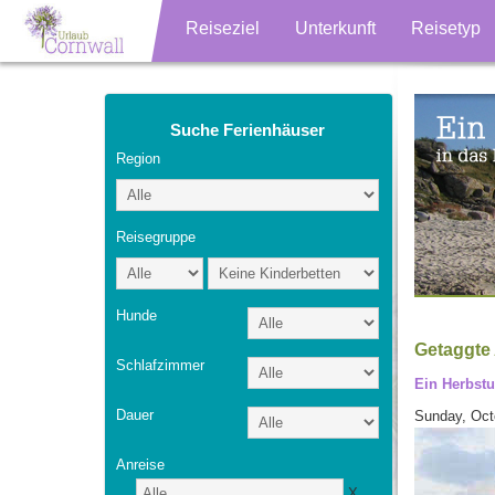
Reiseziel
Unterkunft
Reisetyp
Suche Ferienhäuser
Region
Reisegruppe
Hunde
Getaggte 
Schlafzimmer
Ein Herbstu
Dauer
Sunday, Oct
Anreise
X