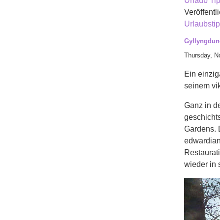
Urlaub Ti
Veröffentli
Urlaubsti
Gyllyngdune
Thursday, N
Ein einzig
seinem vik
Ganz in d
geschichts
Gardens. 
edwardian
Restaurati
wieder in 