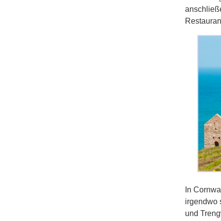
anschließ
Restauran
In Cornwal
irgendwo 
und Trengw