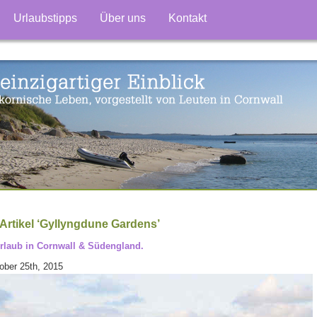
Urlaubstipps
Über uns
Kontakt
Artikel ‘Gyllyngdune Gardens’
rlaub in Cornwall & Südengland.
ober 25th, 2015