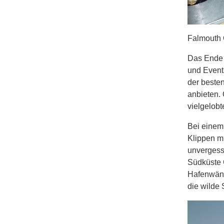
Falmouth 
Das Ende 
und Events
der besten
anbieten. 
vielgelobt
Bei einem
Klippen mi
unvergessl
Südküste 
Hafenwänd
die wilde 