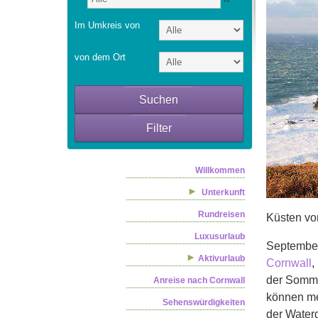
Im Umkreis von
von dem Ort
Suchen
Filter
Willkommen
Unterkunft
Rundreisen
Küsten vo
Luxusurlaub
September
Aktivurlaub
Cornwall
,
der Somme
Anreise nach Cornwall
können me
Sehenswürdigkeiten
der Water