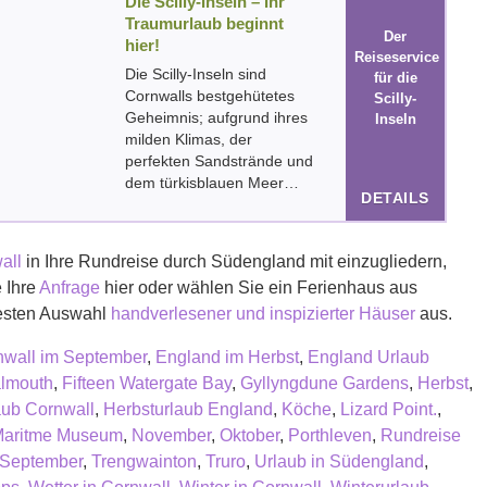
Die Scilly-Inseln – Ihr
Traumurlaub beginnt
Der
hier!
Reiseservice
Die Scilly-Inseln sind
für die
Cornwalls bestgehütetes
Scilly-
Geheimnis; aufgrund ihres
Inseln
milden Klimas, der
perfekten Sandstrände und
dem türkisblauen Meer…
DETAILS
all
in Ihre Rundreise durch Südengland mit einzugliedern,
e Ihre
Anfrage
hier oder wählen Sie ein Ferienhaus aus
esten Auswahl
handverlesener und inspizierter Häuser
aus.
nwall im September
,
England im Herbst
,
England Urlaub
lmouth
,
Fifteen Watergate Bay
,
Gyllyngdune Gardens
,
Herbst
,
aub Cornwall
,
Herbsturlaub England
,
Köche
,
Lizard Point.
,
Maritme Museum
,
November
,
Oktober
,
Porthleven
,
Rundreise
September
,
Trengwainton
,
Truro
,
Urlaub in Südengland
,