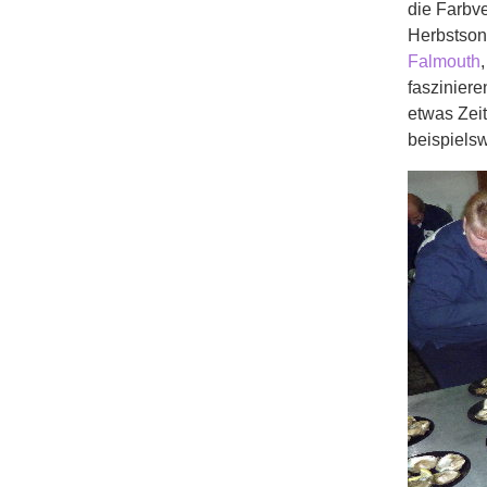
die Farbv
Herbstson
Falmouth
faszinier
etwas Zeit
beispiels