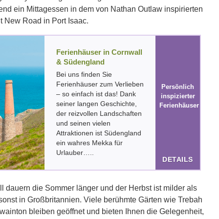
end ein Mittagessen in dem von Nathan Outlaw inspirierten
t New Road in Port Isaac.
Ferienhäuser in Cornwall
& Südengland
Bei uns finden Sie
Ferienhäuser zum Verlieben
Persönlich
– so einfach ist das! Dank
inspizierter
seiner langen Geschichte,
Ferienhäuser
der reizvollen Landschaften
und seinen vielen
Attraktionen ist Südengland
ein wahres Mekka für
Urlauber…..
DETAILS
l dauern die Sommer länger und der Herbst ist milder als
sonst in Großbritannien. Viele berühmte Gärten wie Trebah
ainton bleiben geöffnet und bieten Ihnen die Gelegenheit,