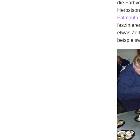
die Farbv
Herbstson
Falmouth
faszinier
etwas Zeit
beispiels