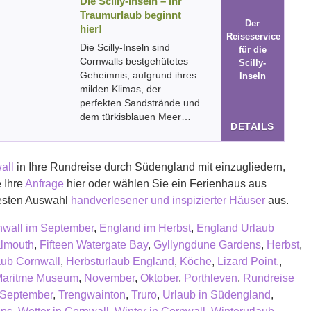
Die Scilly-Inseln – Ihr
Traumurlaub beginnt
Der
hier!
Reiseservice
Die Scilly-Inseln sind
für die
Cornwalls bestgehütetes
Scilly-
Geheimnis; aufgrund ihres
Inseln
milden Klimas, der
perfekten Sandstrände und
dem türkisblauen Meer…
DETAILS
all
in Ihre Rundreise durch Südengland mit einzugliedern,
e Ihre
Anfrage
hier oder wählen Sie ein Ferienhaus aus
esten Auswahl
handverlesener und inspizierter Häuser
aus.
nwall im September
,
England im Herbst
,
England Urlaub
lmouth
,
Fifteen Watergate Bay
,
Gyllyngdune Gardens
,
Herbst
,
aub Cornwall
,
Herbsturlaub England
,
Köche
,
Lizard Point.
,
Maritme Museum
,
November
,
Oktober
,
Porthleven
,
Rundreise
September
,
Trengwainton
,
Truro
,
Urlaub in Südengland
,