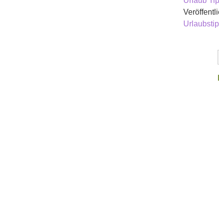
Urlaub Ti
Veröffentli
Urlaubsti