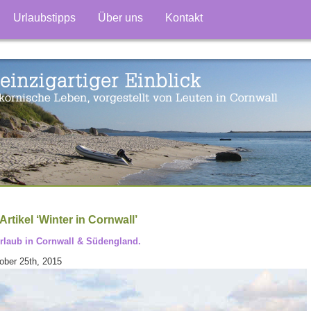
Urlaubstipps
Über uns
Kontakt
rtikel ‘Winter in Cornwall’
rlaub in Cornwall & Südengland.
ober 25th, 2015