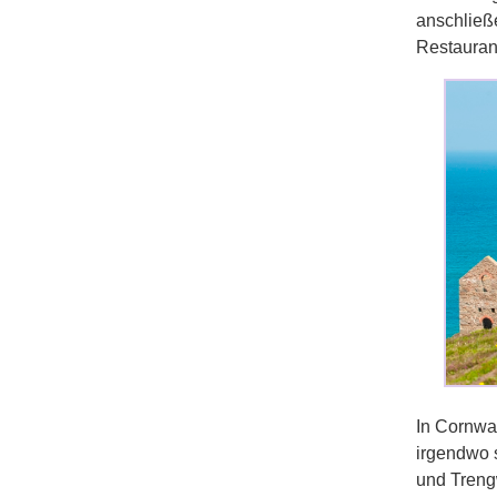
anschließ
Restauran
In Cornwal
irgendwo 
und Trengw