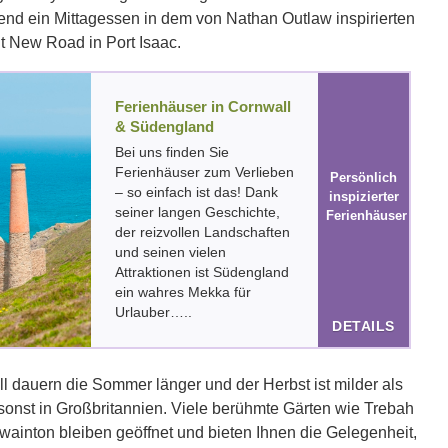
end ein Mittagessen in dem von Nathan Outlaw inspirierten
t New Road in Port Isaac.
Ferienhäuser in Cornwall
& Südengland
Bei uns finden Sie
Ferienhäuser zum Verlieben
Persönlich
– so einfach ist das! Dank
inspizierter
seiner langen Geschichte,
Ferienhäuser
der reizvollen Landschaften
und seinen vielen
Attraktionen ist Südengland
ein wahres Mekka für
Urlauber…..
DETAILS
l dauern die Sommer länger und der Herbst ist milder als
sonst in Großbritannien. Viele berühmte Gärten wie Trebah
ainton bleiben geöffnet und bieten Ihnen die Gelegenheit,