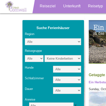
Reiseziel
Unterkunft
Reisetyp
Suche Ferienhäuser
Region
Reisegruppe
Hunde
Getaggte A
Schlafzimmer
Ein Herbstu
Dauer
Sunday, Oct
Anreise
X