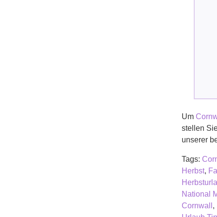
Um
Cornw
stellen Si
unserer b
Tags:
Cor
Herbst
,
Fa
Herbsturl
National 
Cornwall
,