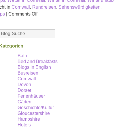
pps
,
Wetter in Cornwall
,
Winter in Cornwall
,
Winterurlaub
cht in
Cornwall
,
Rundreisen
,
Sehenswürdigkeiten
,
on
pps
|
Comments Off
Ein
Herbsturlaub
in
Cornwall
Kategorien
&
Südengland.
Bath
Bed and Breakfasts
Blogs in English
Busreisen
Cornwall
Devon
Dorset
Ferienhäuser
Gärten
Geschichte/Kultur
Gloucestershire
Hampshire
Hotels