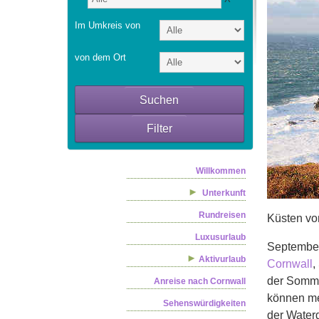
Im Umkreis von
von dem Ort
Suchen
Filter
Willkommen
Unterkunft
Rundreisen
Küsten vo
Luxusurlaub
September
Aktivurlaub
Cornwall
,
der Somme
Anreise nach Cornwall
können me
Sehenswürdigkeiten
der Water