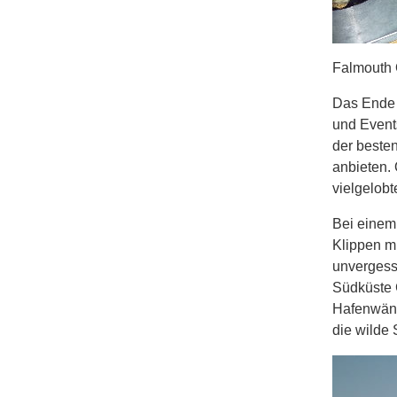
Falmouth 
Das Ende 
und Events
der besten
anbieten. 
vielgelobt
Bei einem
Klippen mi
unvergessl
Südküste 
Hafenwänd
die wilde 