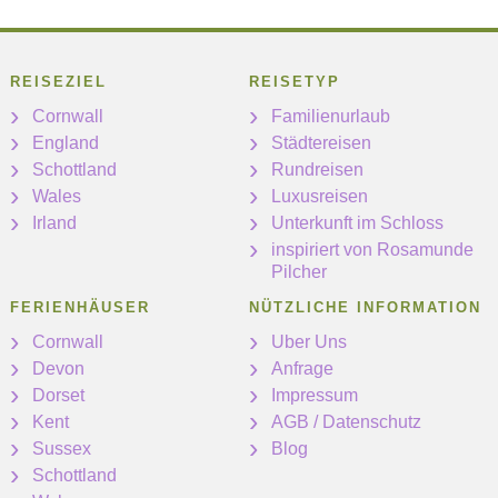
REISEZIEL
REISETYP
Cornwall
Familienurlaub
England
Städtereisen
Schottland
Rundreisen
Wales
Luxusreisen
Irland
Unterkunft im Schloss
inspiriert von Rosamunde
Pilcher
FERIENHÄUSER
NÜTZLICHE INFORMATION
Cornwall
Uber Uns
Devon
Anfrage
Dorset
Impressum
Kent
AGB / Datenschutz
Sussex
Blog
Schottland