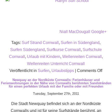
Niall MacDougall Google+
Tags:
Surf Strand Cornwall
,
Surfen in Südengland
,
Surfen Südengland
,
Surfkurse Cornwall
,
Surfschule
Cornwall
,
Urlaub mit Kindern
,
Wellenreiten Cornwall
,
Wellenreiten Unterricht Cornwall
on
Veröffentlicht in
Surfen
,
Urlaubstipps
|
Comments Off
Surfk
Newquay an der Nordküste Cornwalls: Ferienhäuser und
Ferienwohnungen in der Nähe von Cornwalls berühmten Sandstränden
in
für einen perfekten Urlaub mit der Familie oder mit Freunden
Corn
Tuesday, September 27th, 2011
Die Stadt Newquay befindet sich an der Nordküste
Cornwalls und ist für seine Surfstrände berühmt, an