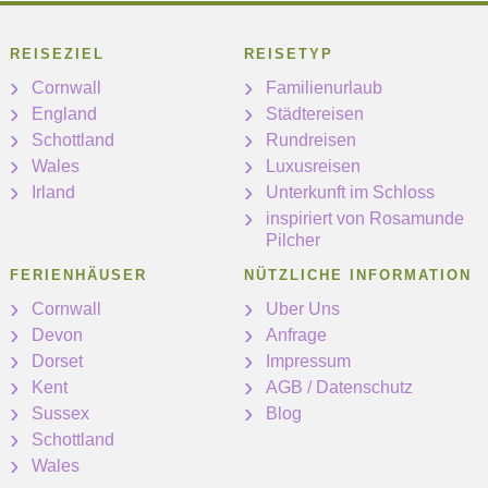
REISEZIEL
REISETYP
Cornwall
Familienurlaub
England
Städtereisen
Schottland
Rundreisen
Wales
Luxusreisen
Irland
Unterkunft im Schloss
inspiriert von Rosamunde
Pilcher
FERIENHÄUSER
NÜTZLICHE INFORMATION
Cornwall
Uber Uns
Devon
Anfrage
Dorset
Impressum
Kent
AGB / Datenschutz
Sussex
Blog
Schottland
Wales