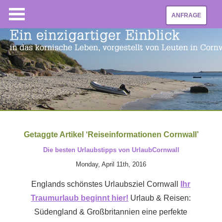
ANFRAGE
Getaggte Artikel ‘Reiseinformationen Cornwall’
Die besten Urlaubstipps von UrlaubCornwall
Monday, April 11th, 2016
Englands schönstes Urlaubsziel Cornwall
Ihr
Traumurlaub beginnt hier!
Urlaub & Reisen:
Südengland & Großbritannien eine perfekte