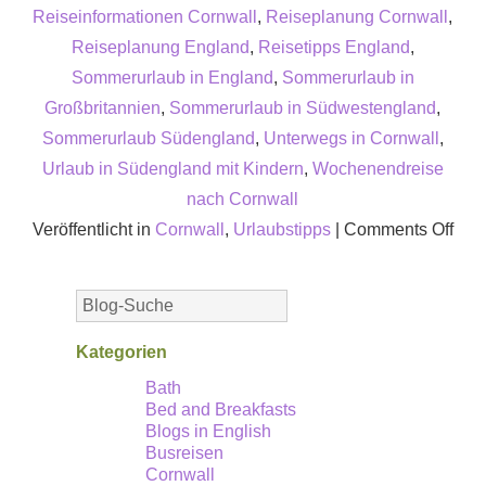
Reiseinformationen Cornwall
,
Reiseplanung Cornwall
,
Reiseplanung England
,
Reisetipps England
,
Sommerurlaub in England
,
Sommerurlaub in
Großbritannien
,
Sommerurlaub in Südwestengland
,
Sommerurlaub Südengland
,
Unterwegs in Cornwall
,
Urlaub in Südengland mit Kindern
,
Wochenendreise
nach Cornwall
on
Veröffentlicht in
Cornwall
,
Urlaubstipps
|
Comments Off
Die
bes
Urla
von
Kategorien
Url
Bath
Bed and Breakfasts
Blogs in English
Busreisen
Cornwall