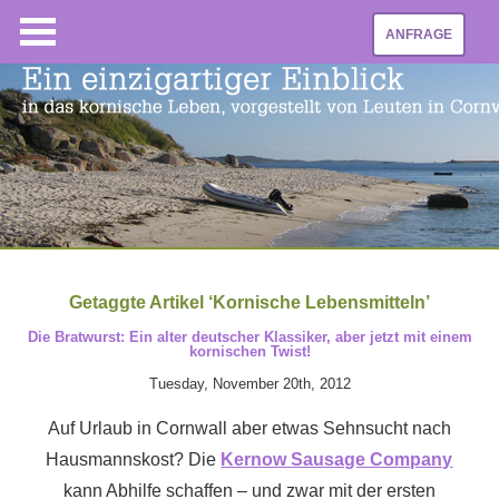
ANFRAGE
Getaggte Artikel ‘Kornische Lebensmitteln’
Die Bratwurst: Ein alter deutscher Klassiker, aber jetzt mit einem
kornischen Twist!
Tuesday, November 20th, 2012
Auf Urlaub in Cornwall aber etwas Sehnsucht nach
Hausmannskost? Die
Kernow Sausage Company
kann Abhilfe schaffen – und zwar mit der ersten