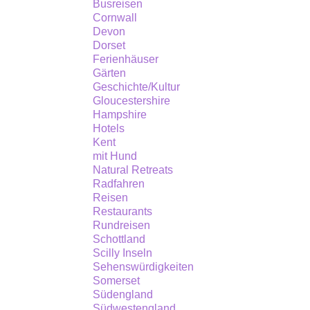
Busreisen
jetzt
Cornwall
Devon
mit
Dorset
einem
Ferienhäuser
Gärten
kornischen
Geschichte/Kultur
Twist!
Gloucestershire
Hampshire
Hotels
Kent
mit Hund
Natural Retreats
Radfahren
Reisen
Restaurants
Rundreisen
Schottland
Scilly Inseln
Sehenswürdigkeiten
Somerset
Südengland
Südwestengland