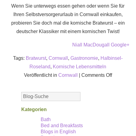
Wenn Sie unterwegs essen gehen oder wenn Sie für
Ihren Selbstversorgerurlaub in Cornwall einkaufen,
probieren Sie doch mal die kornische Bratwurst – ein
deutscher Klassiker mit einem kornischen Twist!
Niall MacDougall Google+
Tags:
Bratwurst
,
Cornwall
,
Gastronomie
,
Halbinsel-
Roseland
,
Kornische Lebensmitteln
on
Veröffentlicht in
Cornwall
|
Comments Off
Die
Bratwurst:
Ein
alter
Kategorien
deutscher
Bath
Bed and Breakfasts
Klassiker,
Blogs in English
aber