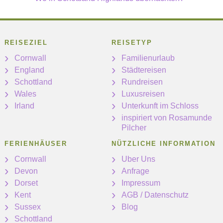
REISEZIEL
REISETYP
Cornwall
Familienurlaub
England
Städtereisen
Schottland
Rundreisen
Wales
Luxusreisen
Irland
Unterkunft im Schloss
inspiriert von Rosamunde
Pilcher
FERIENHÄUSER
NÜTZLICHE INFORMATION
Cornwall
Uber Uns
Devon
Anfrage
Dorset
Impressum
Kent
AGB / Datenschutz
Sussex
Blog
Schottland