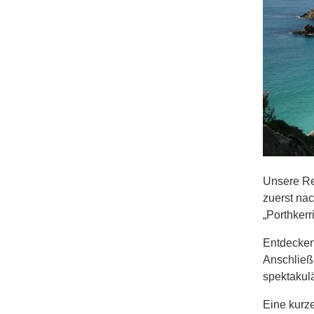
Unsere Re
zuerst na
„Porthkerr
Entdecken
Anschließe
spektakulä
Eine kurze