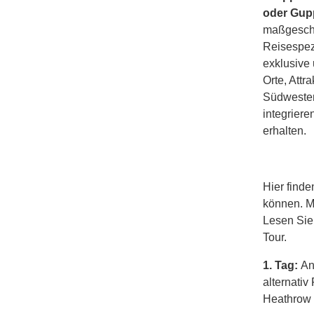
oder Gup
maßgeschn
Reisespezi
exklusive 
Orte, Att
Südwesten
integrier
erhalten.
Hier finde
können. M
Lesen Sie
Tour.
1. Tag:
An
alternati
Heathrow 