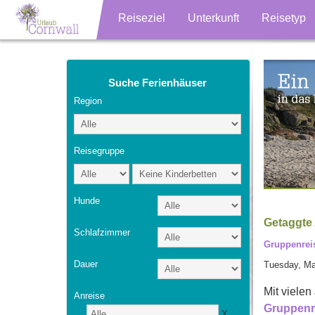
Reiseziel
Unterkunft
Reisetyp
Suche Ferienhäuser
Region
Reisegruppe
Hunde
Getaggte 
Schlafzimmer
Gruppenreis
Dauer
Tuesday, Ma
Mit viele
Anreise
Gruppenr
X