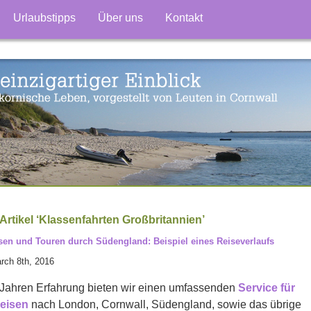
Urlaubstipps
Über uns
Kontakt
Artikel ‘Klassenfahrten Großbritannien’
en und Touren durch Südengland: Beispiel eines Reiseverlaufs
rch 8th, 2016
n Jahren Erfahrung bieten wir einen umfassenden
Service für
eisen
nach London, Cornwall, Südengland, sowie das übrige