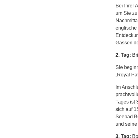
Bei Ihrer 
um Sie zu 
Nachmitta
englische
Entdeckun
Gassen der
2. Tag:
Br
Sie begin
„Royal Pav
Im Anschlu
prachtvol
Tages ist 
sich auf 1
Seebad Bo
und seine
3. Tag:
Bo