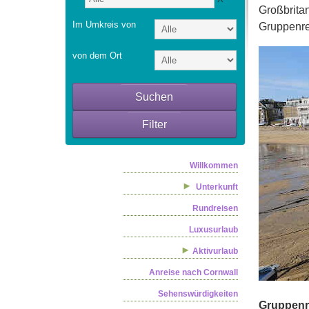
Großbritan
Im Umkreis von
Gruppenre
von dem Ort
Suchen
Filter
Willkommen
Unterkunft
Rundreisen
Luxusurlaub
Aktivurlaub
Anreise nach Cornwall
Sehenswürdigkeiten
Gruppenre