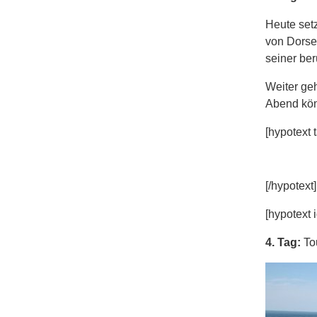
Heute set
von Dorset
seiner be
Weiter ge
Abend kön
[hypotext t
[/hypotext]
[hypotext i
4. Tag:
To