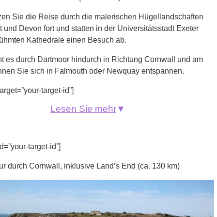
zen Sie die Reise durch die malerischen Hügellandschaften
 und Devon fort und statten in der Universitätsstadt Exeter
rühmten Kathedrale einen Besuch ab.
ht es durch Dartmoor hindurch in Richtung Cornwall und am
nen Sie sich in Falmouth oder Newquay entspannen.
arget=”your-target-id”]
Lesen Sie mehr
▼
d=”your-target-id”]
ur durch Cornwall, inklusive Land’s End (ca. 130 km)