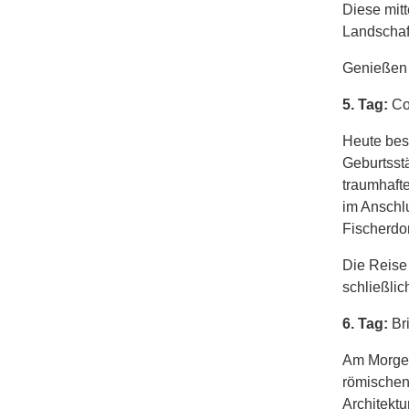
Diese mitt
Landschaf
Genießen S
5. Tag:
Co
Heute bes
Geburtsstä
traumhafte
im Anschl
Fischerdor
Die Reise 
schließlic
6. Tag:
Br
Am Morgen
römischen
Architekt