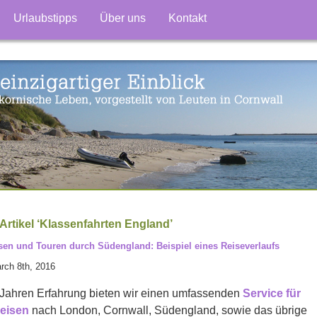
Urlaubstipps
Über uns
Kontakt
Artikel ‘Klassenfahrten England’
en und Touren durch Südengland: Beispiel eines Reiseverlaufs
rch 8th, 2016
n Jahren Erfahrung bieten wir einen umfassenden
Service für
eisen
nach London, Cornwall, Südengland, sowie das übrige