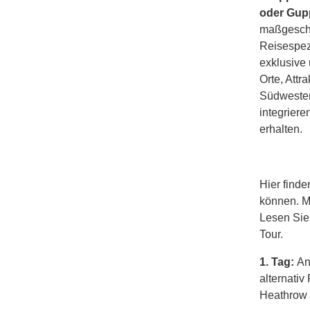
oder Gup
maßgeschn
Reisespezi
exklusive 
Orte, Att
Südwesten
integrier
erhalten.
Hier finde
können. M
Lesen Sie
Tour.
1. Tag:
An
alternati
Heathrow 