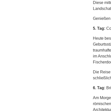
Diese mitt
Landschaf
Genießen S
5. Tag:
Co
Heute bes
Geburtsstä
traumhafte
im Anschl
Fischerdor
Die Reise 
schließlic
6. Tag:
Br
Am Morgen
römischen
Architekt