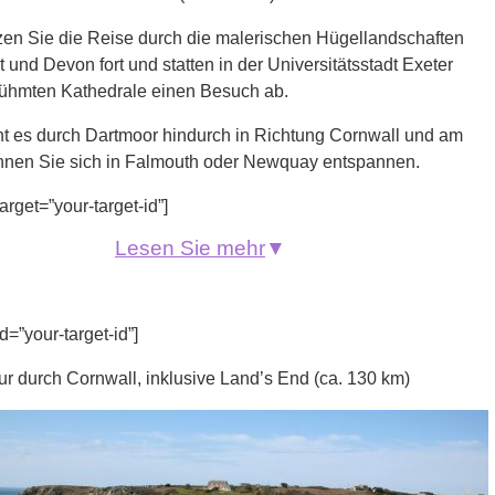
zen Sie die Reise durch die malerischen Hügellandschaften
 und Devon fort und statten in der Universitätsstadt Exeter
rühmten Kathedrale einen Besuch ab.
ht es durch Dartmoor hindurch in Richtung Cornwall und am
nen Sie sich in Falmouth oder Newquay entspannen.
arget=”your-target-id”]
Lesen Sie mehr
▼
d=”your-target-id”]
ur durch Cornwall, inklusive Land’s End (ca. 130 km)