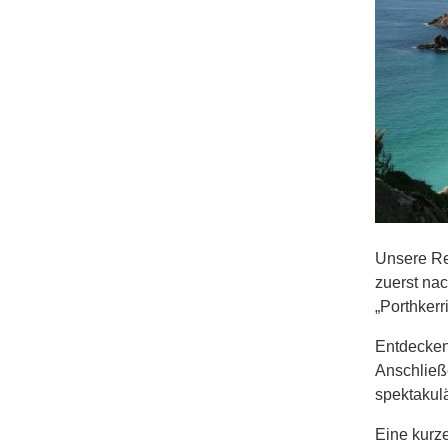
Unsere Re
zuerst na
„Porthkerr
Entdecken
Anschließe
spektakulä
Eine kurze