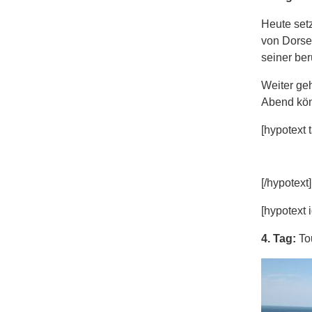
Heute set
von Dorset
seiner be
Weiter ge
Abend kön
[hypotext t
[/hypotext]
[hypotext i
4. Tag:
To