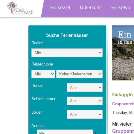
Reiseziel
Unterkunft
Reisetyp
Suche Ferienhäuser
Region
Reisegruppe
Hunde
Getaggte 
Schlafzimmer
Gruppenreis
Dauer
Tuesday, Ma
Mit viele
Anreise
Gruppenr
X