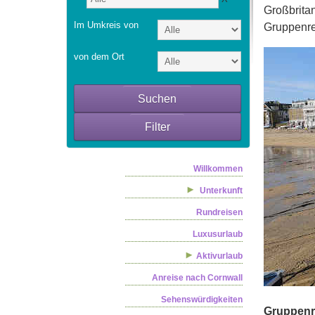
Großbritan
Im Umkreis von
Gruppenre
von dem Ort
Suchen
Filter
Willkommen
Unterkunft
Rundreisen
Luxusurlaub
Aktivurlaub
Anreise nach Cornwall
Sehenswürdigkeiten
Gruppenre