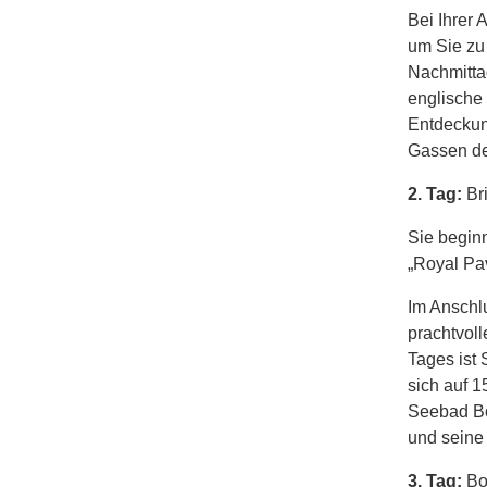
Bei Ihrer 
um Sie zu 
Nachmitta
englische
Entdeckun
Gassen der
2. Tag:
Br
Sie begin
„Royal Pav
Im Anschlu
prachtvol
Tages ist 
sich auf 1
Seebad Bo
und seine
3. Tag:
Bo