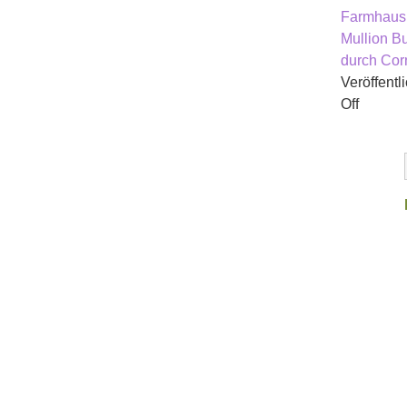
Farmhaus 
Mullion B
durch Cor
Veröffentli
on
Off
Reisen
auf
der
Lizard-
Halbins
Unsere
beliebt
Bed
and
Breakfa