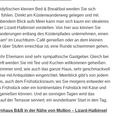
idyllischen kleinen Bed & Breakfast werden Sie sich
 fühlen. Direkt am Küstenwanderweg gelegen und mit
bendem Blick aufs Meer kann man sich kaum ein idealeres
r Lizard-Halbinsel vorstellen. Von hier aus können Sie
nderungen entlang des Küstenpfades unternehmen, einen
am“ im Leuchtturm- Café genießen oder an dem kleinen
er über Stufen erreichbar ist, eine Runde schwimmen gehen.
 ihr Ehemann sind sehr sympathische Gastgeber. Gleich bei
unft werden Sie mit Tee und Kuchen willkommen geheißen.
zimmer sind, wie auch das ganze Haus, sehr geschmackvoll
ise mit Antiquitäten eingerichtet. Meerblick gibt’s von jedem
s, auch dem Frühstücksraum, wo Sie morgens entweder ein
 Frühstück oder ein kontinentales Frühstück mit Käse und
genießen können. Und an sonnigen Tagen wird das
auf der Terrasse serviert, ein wunderbarer Start in den Tag.
nhaus B&B in der Nähe von Mullion –
Lizard-Halbinsel