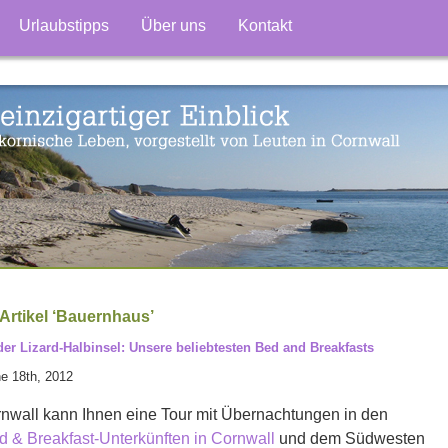
Urlaubstipps
Über uns
Kontakt
Artikel ‘Bauernhaus’
der Lizard-Halbinsel: Unsere beliebtesten Bed and Breakfasts
e 18th, 2012
nwall kann Ihnen eine Tour mit Übernachtungen in den
d & Breakfast-Unterkünften in Cornwall
und dem Südwesten