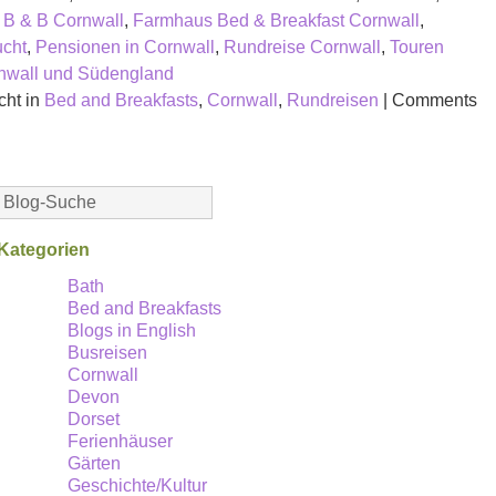
B & B Cornwall
,
Farmhaus Bed & Breakfast Cornwall
,
ucht
,
Pensionen in Cornwall
,
Rundreise Cornwall
,
Touren
nwall und Südengland
cht in
Bed and Breakfasts
,
Cornwall
,
Rundreisen
|
Comments
Kategorien
el:
Bath
Bed and Breakfasts
esten
Blogs in English
Busreisen
Cornwall
sts
Devon
Dorset
Ferienhäuser
Gärten
Geschichte/Kultur