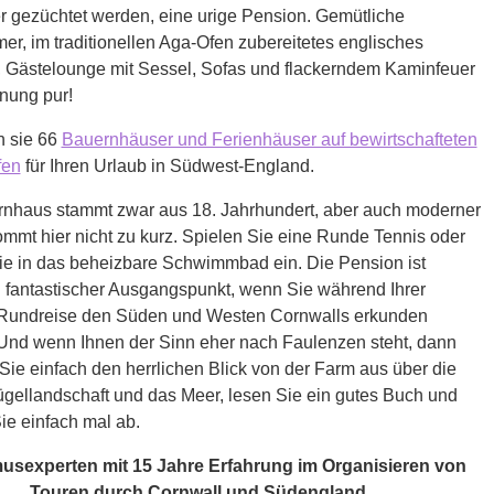
r gezüchtet werden, eine urige Pension. Gemütliche
r, im traditionellen Aga-Ofen zubereitetes englisches
, Gästelounge mit Sessel, Sofas und flackerndem Kaminfeuer
nung pur!
n sie 66
Bauernhäuser und Ferienhäuser auf bewirtschafteten
fen
für Ihren Urlaub in Südwest-England.
nhaus stammt zwar aus 18. Jahrhundert, aber auch moderner
mmt hier nicht zu kurz. Spielen Sie eine Runde Tennis oder
ie in das beheizbare Schwimmbad ein. Die Pension ist
 fantastischer Ausgangspunkt, wenn Sie während Ihrer
Rundreise den Süden und Westen Cornwalls erkunden
Und wenn Ihnen der Sinn eher nach Faulenzen steht, dann
ie einfach den herrlichen Blick von der Farm aus über die
gellandschaft und das Meer, lesen Sie ein gutes Buch und
ie einfach mal ab.
usexperten mit 15 Jahre Erfahrung im Organisieren von
Touren durch Cornwall und Südengland.