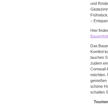
und Rinde
Gästezimme
Frühstück
– Entspan
Hier finde
Bauernhö
Das Bauer
Komfort ko
tauchen S
zudem ein
Cornwall-
möchten. 
genießen S
schöne Hü
schalten S
Tourism