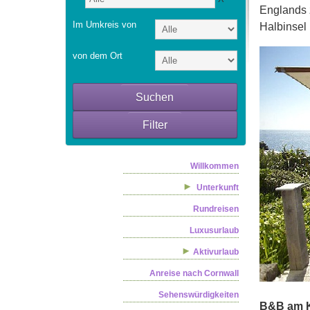
Englands z
Im Umkreis von
Halbinsel 
von dem Ort
Suchen
Filter
Willkommen
Unterkunft
Rundreisen
Luxusurlaub
Aktivurlaub
Anreise nach Cornwall
Sehenswürdigkeiten
B&B am 