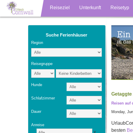
Reiseziel
Unterkunft
Reisetyp
Suche Ferienhäuser
Region
Reisegruppe
Hunde
Getaggte 
Schlafzimmer
Reisen auf 
Dauer
Monday, Jun
UrlaubCor
Anreise
besten
Be
X