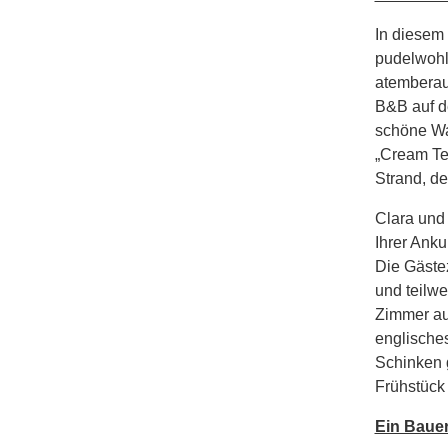
In diesem 
pudelwohl
atemberau
B&B auf de
schöne Wa
„Cream Te
Strand, d
Clara und
Ihrer Ank
Die Gäste
und teilwe
Zimmer au
englisches
Schinken 
Frühstück 
Ein Bauer