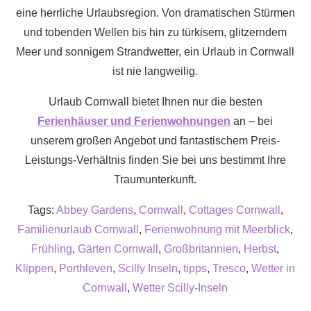
eine herrliche Urlaubsregion. Von dramatischen Stürmen
und tobenden Wellen bis hin zu türkisem, glitzerndem
Meer und sonnigem Strandwetter, ein Urlaub in Cornwall
ist nie langweilig.
Urlaub Cornwall bietet Ihnen nur die besten
Ferienhäuser und Ferienwohnungen
an – bei
unserem großen Angebot und fantastischem Preis-
Leistungs-Verhältnis finden Sie bei uns bestimmt Ihre
Traumunterkunft.
Tags:
Abbey Gardens
,
Cornwall
,
Cottages Cornwall
,
Familienurlaub Cornwall
,
Ferienwohnung mit Meerblick
,
Frühling
,
Gärten Cornwall
,
Großbritannien
,
Herbst
,
Klippen
,
Porthleven
,
Scilly Inseln
,
tipps
,
Tresco
,
Wetter in
Cornwall
,
Wetter Scilly-Inseln