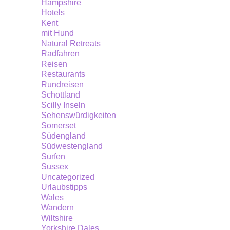
Hampshire
Hotels
Kent
mit Hund
Natural Retreats
Radfahren
Reisen
Restaurants
Rundreisen
Schottland
Scilly Inseln
Sehenswürdigkeiten
Somerset
Südengland
Südwestengland
Surfen
Sussex
Uncategorized
Urlaubstipps
Wales
Wandern
Wiltshire
Yorkshire Dales