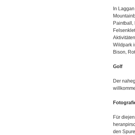
In Laggan 
Mountainb
Paintball
Felsenklet
Aktivitäte
Wildpark i
Bison, Ro
Golf
Der naheg
willkomme
Fotografi
Für diejen
heranpirsc
den Spure