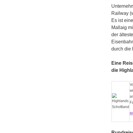
Unternehm
Railway (w
Es ist ein
Mallaig mi
der ältest
Eisenbahn
durch die 
Eine Reis
die Highl
Vo
wi
an
Fa
M
Rundreise