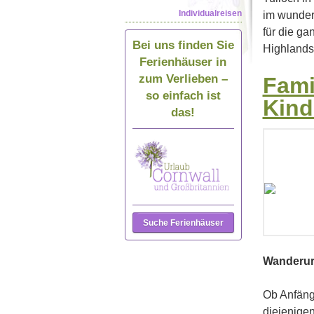
Individualreisen
im wunders
für die ga
Bei uns finden Sie
Highlands
Ferienhäuser in
zum Verlieben –
Fami
so einfach ist
Kind
das!
Suche Ferienhäuser
Wanderur
Ob Anfänge
diejenige