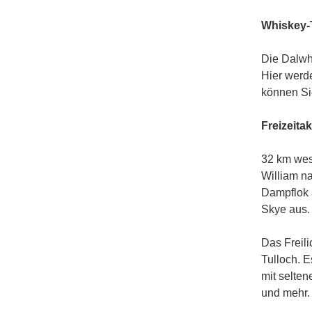
Whiskey-
Die Dalwhi
Hier werd
können Sie
Freizeitak
32 km west
William na
Dampflok 
Skye aus.
Das Freili
Tulloch. E
mit selte
und mehr.