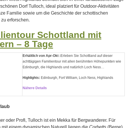
chönen Dorf Tulloch, ideal platziert für Outdoor-Aktivitäten
nze Familie sowie um die Geschichte der schottischen
 zu erforschen.
lientour Schottland mit
ern – 8 Tage
Erhältlich von Apr-Okt :
Erleben Sie Schottland auf dieser
achttägigen Familientour mit allen berühmten Höhepunkten wie
Edinburgh, die Highlands und natürlich Loch Ness…
Highlights:
Edinburgh, Fort William, Loch Ness, Highlands
Nähere Details
laub
r oder Profi, Tulloch ist ein Mekka für Bergwanderer. Für
n mit einem dynamischen Naturell liegen die
Corbetts
(Berge)