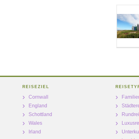
REISEZIEL
REISETY
Cornwall
Familie
England
Städter
Schottland
Rundre
Wales
Luxusre
Irland
Unterku