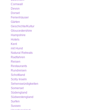
Cornwall
Devon
Dorset
Ferienhäuser
Gärten
Geschichte/Kultur
Gloucestershire
Hampshire
Hotels
Kent
mit Hund
Natural Retreats
Radfahren
Reisen
Restaurants
Rundreisen
Schottland
Scilly Inseln
Sehenswürdigkeiten
Somerset
Südengland
Südwestengland
Surfen
Sussex