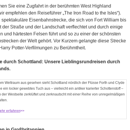
en Sie eine Zugfahrt in der berühmten West Highland
ir empfehlen den Reiseführer „The Iron Road to the Isles“).
e spektakuläre Eisenbahnstrecke, die sich von Fort William bis
t der Straße und der Landschaft verflechtet und durch einige
en und härtesten Felsen führt und so zu einer der schönsten
strecken der Welt gehört. Vor Kurzem gelangte diese Strecke
Harry Potter-Verfilmungen zu Berühmtheit.
e durch Schottland: Unsere Lieblingsrundreisen durch
ands.
m Weltraum aus gesehen sieht Schottland nördlich der Flüsse Forth und Clyde
e ein locker gewebtes Tuch aus – vielleicht ein antiker karierter Schottenstoff –
 der Westseite zerklüftet und zerknautscht mit einer Reihe von unregelmäßigen
lten.
ehr erfahren
>>
n in Großbritannien