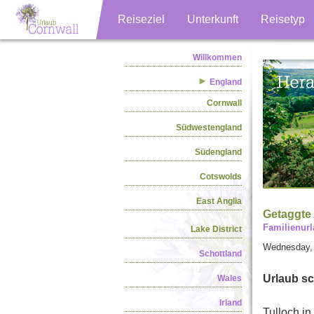
Reiseziel
Unterkunft
Reisetyp
Willkommen
England
Cornwall
Südwestengland
Südengland
Cotswolds
East Anglia
Getaggte 
Familienurl
Lake District
Wednesday, 
Schottland
Urlaub sc
Wales
Irland
Tulloch in