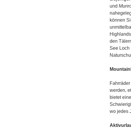
und
Munr
nahegeleg
können Si
unmittelb
Highlands
den Täler
See Loch 
Naturschu
Mountain
Fahrräder
werden, e
bietet ein
Schwierigk
wo jedes J
Aktivurla