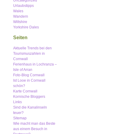
Uncategorized
Urlaubstipps
Wales
Wandern
Wiltshire
Yorkshire Dales
Seiten
Aktuelle Trends bei den
Tourismuszahlen in
Cornwall
Ferienhaus in Lochranza –
Isle of Arran
Foto-Blog Cornwall
Ist Looe in Cornwall
schön?
Karte Cornwall
Kornische Bloggers
Links
Sind die Kanalinseln
teuer?
Sitemap
Wie macht man das Beste
aus einem Besuch in