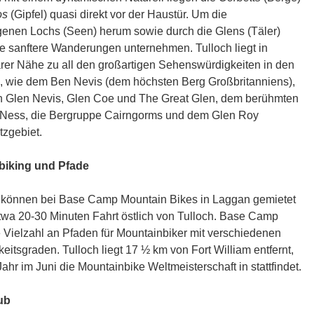
os
(Gipfel) quasi direkt vor der Haustür. Um die
enen Lochs (Seen) herum sowie durch die Glens (Täler)
e sanftere Wanderungen unternehmen. Tulloch liegt in
arer Nähe zu all den großartigen Sehenswürdigkeiten in den
, wie dem Ben Nevis (dem höchsten Berg Großbritanniens),
n Glen Nevis, Glen Coe und The Great Glen, dem berühmten
Ness, die Bergruppe Cairngorms und dem Glen Roy
tzgebiet.
biking und Pfade
 können bei Base Camp Mountain Bikes in Laggan gemietet
twa 20-30 Minuten Fahrt östlich von Tulloch. Base Camp
e Vielzahl an Pfaden für Mountainbiker mit verschiedenen
eitsgraden. Tulloch liegt 17 ½ km von Fort William entfernt,
ahr im Juni die Mountainbike Weltmeisterschaft in stattfindet.
ub