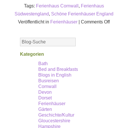
Tags:
Ferienhaus Cornwall
,
Ferienhaus
Südwestengland
,
Schöne Ferienhäuser England
on
Veröffentlicht in
Ferienhäuser
|
Comments Off
Ferienhä
in
England
–
Kategorien
Buchen
Bath
Bed and Breakfasts
Sie
Blogs in English
voller
Busreisen
Vertraue
Cornwall
Devon
nach
Dorset
Coronavi
Ferienhäuser
Gärten
Geschichte/Kultur
Gloucestershire
Hampshire