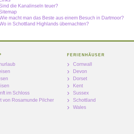
Sind die Kanalinseln teuer?
Sitemap
Wie macht man das Beste aus einem Besuch in Dartmoor?
Wo in Schottland Highlands übernachten?
P
FERIENHÄUSER
nurlaub
Cornwall
eisen
Devon
isen
Dorset
isen
Kent
nft im Schloss
Sussex
ert von Rosamunde Pilcher
Schottland
Wales