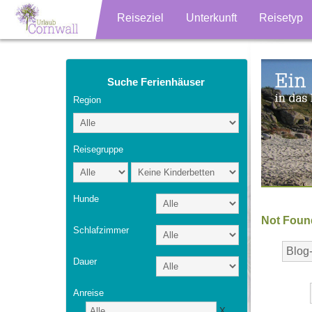
Reiseziel
Unterkunft
Reisetyp
Suche Ferienhäuser
Region
Reisegruppe
Hunde
Not Foun
Schlafzimmer
Dauer
Anreise
X