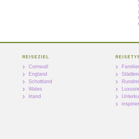
REISEZIEL
REISETY
Cornwall
Familie
England
Städter
Schottland
Rundre
Wales
Luxusre
Irland
Unterku
inspiri