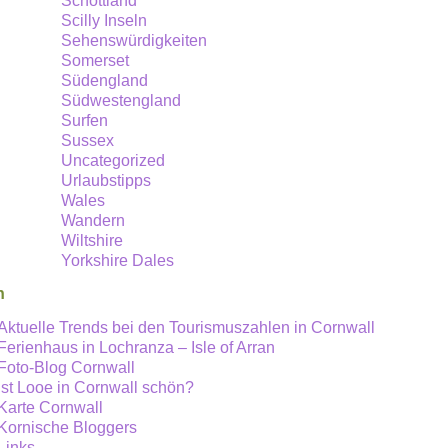
Schottland
Scilly Inseln
Sehenswürdigkeiten
Somerset
Südengland
Südwestengland
Surfen
Sussex
Uncategorized
Urlaubstipps
Wales
Wandern
Wiltshire
Yorkshire Dales
n
Aktuelle Trends bei den Tourismuszahlen in Cornwall
Ferienhaus in Lochranza – Isle of Arran
Foto-Blog Cornwall
Ist Looe in Cornwall schön?
Karte Cornwall
Kornische Bloggers
Links