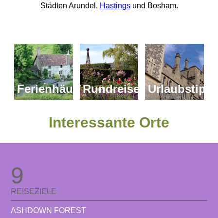
Städten Arundel,
Hastings
und Bosham.
Ferienhäuser
Rundreisen
Urlaubstipp
Interessante Orte
9
REISEZIELE
ASHDOWN FOREST