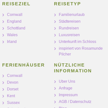
REISEZIEL
REISETYP
Cornwall
Familienurlaub
England
Städtereisen
Schottland
Rundreisen
Wales
Luxusreisen
Irland
Unterkunft im Schloss
inspiriert von Rosamunde
Pilcher
FERIENHÄUSER
NÜTZLICHE
INFORMATION
Cornwall
Uber Uns
Devon
Anfrage
Dorset
Impressum
Kent
AGB / Datenschutz
Sussex