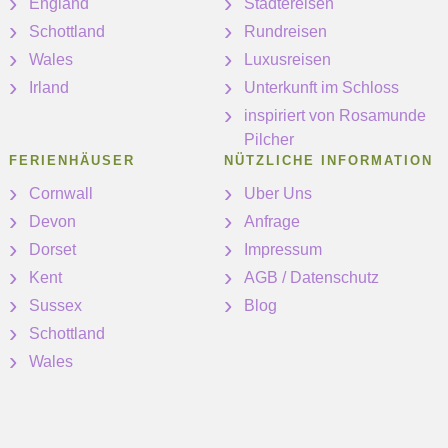
England
Städtereisen
Schottland
Rundreisen
Wales
Luxusreisen
Irland
Unterkunft im Schloss
inspiriert von Rosamunde
Pilcher
FERIENHÄUSER
NÜTZLICHE INFORMATION
Cornwall
Uber Uns
Devon
Anfrage
Dorset
Impressum
Kent
AGB / Datenschutz
Sussex
Blog
Schottland
Wales