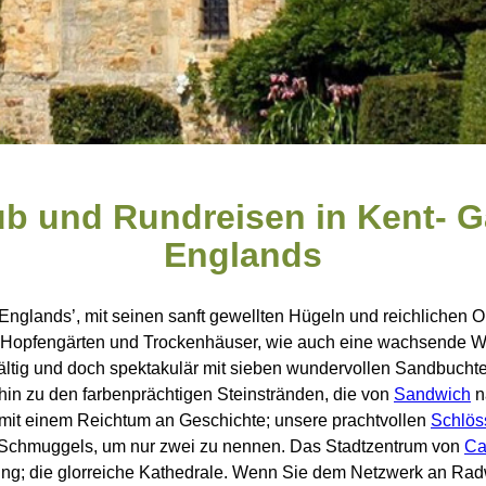
ub und Rundreisen in Kent- G
Englands
 Englands’, mit seinen sanft gewellten Hügeln und reichlichen Ob
e Hopfengärten und Trockenhäuser, wie auch eine wachsende Wi
lfältig und doch spektakulär mit sieben wundervollen Sandbucht
hin zu den farbenprächtigen Steinstränden, die von
Sandwich
n
 mit einem Reichtum an Geschichte; unsere prachtvollen
Schlös
Schmuggels, um nur zwei zu nennen. Das Stadtzentrum von
Ca
rung; die glorreiche Kathedrale. Wenn Sie dem Netzwerk an R