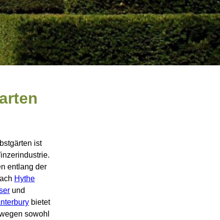
arten
stgärten ist
nzerindustrie.
en entlang der
ach
Hythe
ser
und
nterbury
bietet
adwegen sowohl