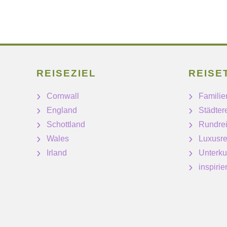
REISEZIEL
REISE
Cornwall
Familie
England
Städter
Schottland
Rundre
Wales
Luxusre
Irland
Unterku
inspiri