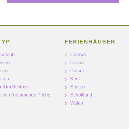
TYP
FERIENHÄUSER
nurlaub
Cornwall
eisen
Devon
isen
Dorset
isen
Kent
nft im Schloss
Sussex
ert von Rosamunde Pilcher
Schottland
Wales