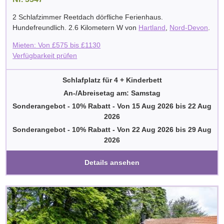
2 Schlafzimmer Reetdach dörfliche Ferienhaus.
Hundefreundlich. 2.6 Kilometern W von
Hartland
,
Nord-Devon
.
Mieten: Von
£
575
bis
£
1130
Verfügbarkeit prüfen
Schlafplatz für 4 + Kinderbett
An-/Abreisetag am: Samstag
Sonderangebot - 10% Rabatt
-
Von
15 Aug 2026
bis
22 Aug
2026
Sonderangebot - 10% Rabatt
-
Von
22 Aug 2026
bis
29 Aug
2026
Details ansehen