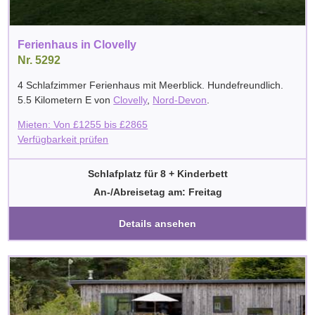
Ferienhaus in Clovelly
Nr. 5292
4 Schlafzimmer Ferienhaus mit Meerblick. Hundefreundlich.
5.5 Kilometern E von
Clovelly
,
Nord-Devon
.
Mieten: Von
£
1255
bis
£
2865
Verfügbarkeit prüfen
Schlafplatz für 8 + Kinderbett
An-/Abreisetag am: Freitag
Details ansehen