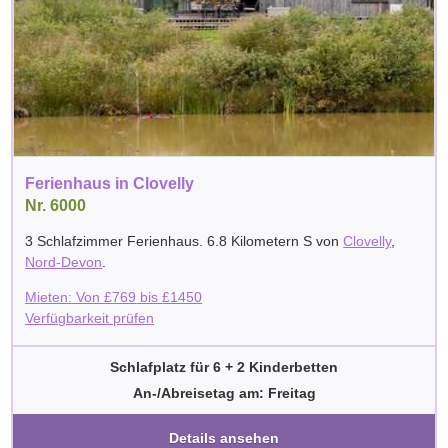
Ferienhaus in Clovelly
Nr. 6000
3 Schlafzimmer Ferienhaus. 6.8 Kilometern S von
Clovelly
,
Nord-Devon
.
Mieten: Von
£
769
bis
£
1450
Verfügbarkeit prüfen
Schlafplatz für 6 + 2 Kinderbetten
An-/Abreisetag am: Freitag
Details ansehen