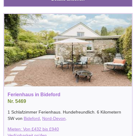
Ferienhaus in Bideford
Nr. 5469
1 Schlafzimmer Ferienhaus. Hundefreundlich. 6 Kilometern
SW von
Bideford
,
Nord-Devon
.
Mieten: Von
£
432
bis
£
940
Verfügbarkeit prüfen