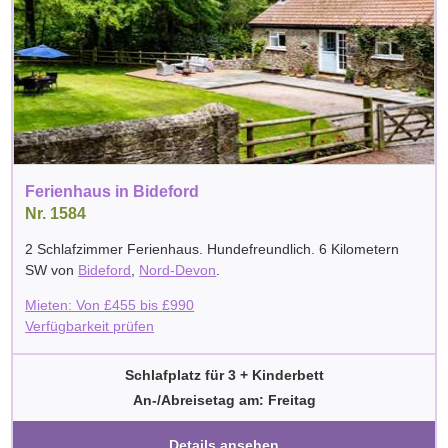
Ferienhaus in Bideford
Nr. 1584
2 Schlafzimmer Ferienhaus. Hundefreundlich. 6 Kilometern
SW von
Bideford
,
Nord-Devon
.
Mieten: Von
£
455
bis
£
990
Verfügbarkeit prüfen
Schlafplatz für 3 + Kinderbett
An-/Abreisetag am: Freitag
Details ansehen