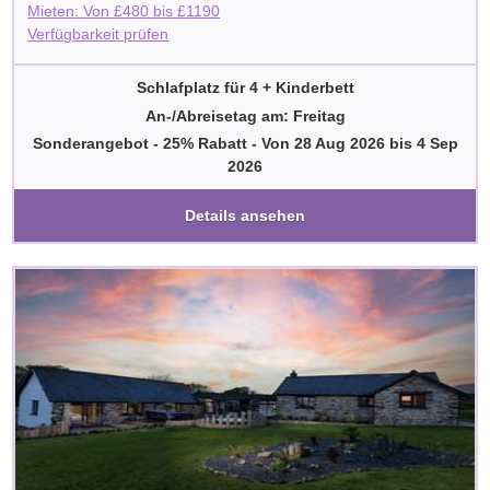
Mieten: Von
£
480
bis
£
1190
Verfügbarkeit prüfen
Schlafplatz für 4 + Kinderbett
An-/Abreisetag am: Freitag
Sonderangebot - 25% Rabatt
-
Von
28 Aug 2026
bis
4 Sep
2026
Details ansehen