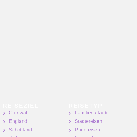
REISEZIEL
REISETYP
Cornwall
Familienurlaub
England
Städtereisen
Schottland
Rundreisen