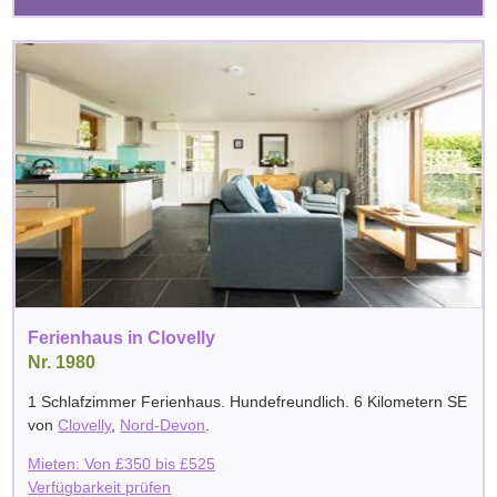
Ferienhaus in Clovelly
Nr. 1980
1 Schlafzimmer Ferienhaus. Hundefreundlich. 6 Kilometern SE
von
Clovelly
,
Nord-Devon
.
Mieten: Von
£
350
bis
£
525
Verfügbarkeit prüfen