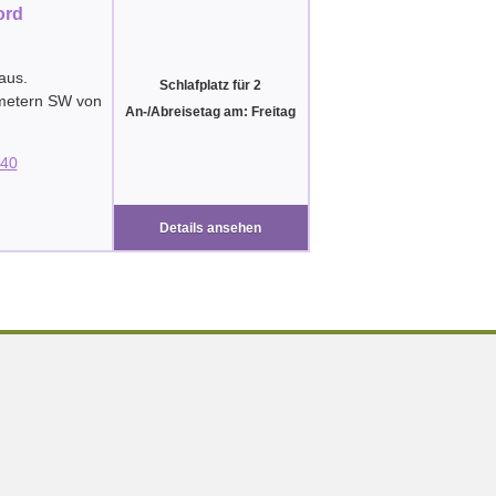
ord
aus.
Schlafplatz für 2
ometern SW von
An-/Abreisetag am: Freitag
40
Details ansehen