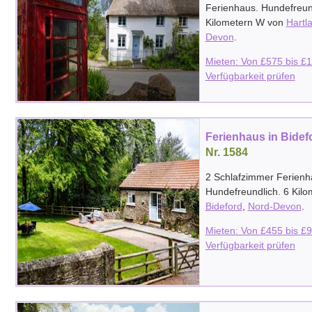
Ferienhaus. Hundefreund
Kilometern W von
Hartl
Devon
.
Mieten: Von
£
575
bis
£
1
Verfügbarkeit prüfen
Ferienhaus in Bidef
Nr. 1584
2 Schlafzimmer Ferienh
Hundefreundlich. 6 Kil
Bideford
,
Nord-Devon
.
Mieten: Von
£
455
bis
£
9
Verfügbarkeit prüfen