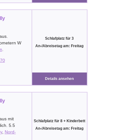
lly
aus.
Schlafplatz für 3
ilometern W
An-/Abreisetag am: Freitag
n
.
70
Details ansehen
lly
aus mit
Schlafplatz für 8 + Kinderbett
ich. 5.5
An-/Abreisetag am: Freitag
ly
,
Nord-