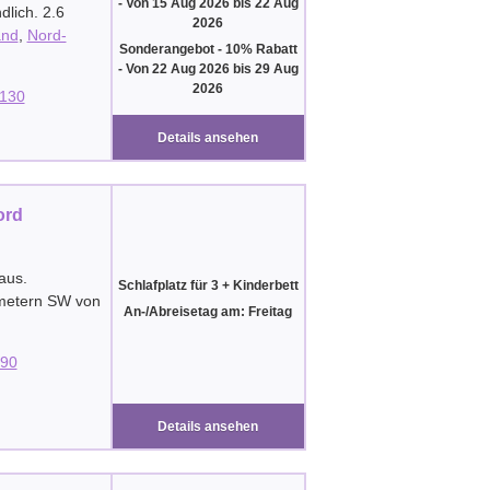
-
Von
15 Aug 2026
bis
22 Aug
lich. 2.6
2026
and
,
Nord-
Sonderangebot - 10% Rabatt
-
Von
22 Aug 2026
bis
29 Aug
2026
130
Details ansehen
ord
aus.
Schlafplatz für 3 + Kinderbett
ometern SW von
An-/Abreisetag am: Freitag
90
Details ansehen