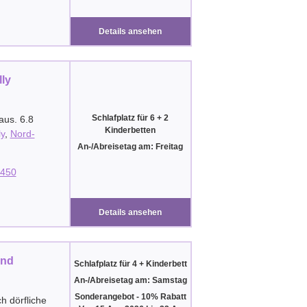
Details ansehen
lly
Schlafplatz für 6 + 2
aus. 6.8
Kinderbetten
ly
,
Nord-
An-/Abreisetag am: Freitag
450
Details ansehen
and
Schlafplatz für 4 + Kinderbett
An-/Abreisetag am: Samstag
Sonderangebot - 10% Rabatt
h dörfliche