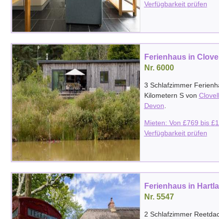
Verfügbarkeit prüfen
Ferienhaus in Clove
Nr. 6000
3 Schlafzimmer Ferienh
Kilometern S von
Clovel
Devon
.
Mieten: Von
£
769
bis
£
1
Verfügbarkeit prüfen
Ferienhaus in Hartl
Nr. 5547
2 Schlafzimmer Reetdac