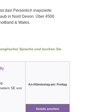
st das! Persönlich inspizierte
rlaub in Nord Devon. Über 4500
ottland & Wales.
in englischer Sprache und buchen Sie
lly
g.
An-/Abreisetag am: Freitag
ometern SE von
Details ansehen