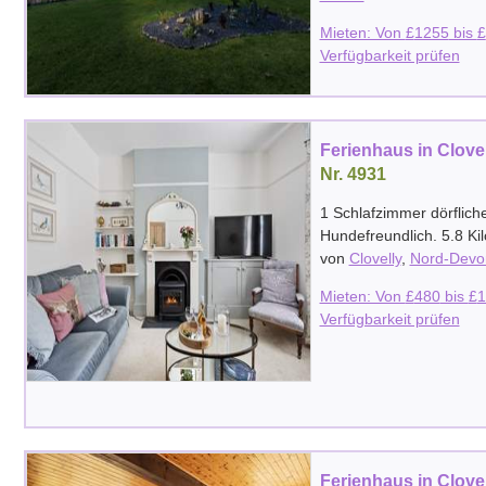
Mieten: Von
£
1255
bis
£
Verfügbarkeit prüfen
Ferienhaus in Clove
Nr. 4931
1 Schlafzimmer dörflich
Hundefreundlich. 5.8 K
von
Clovelly
,
Nord-Devo
Mieten: Von
£
480
bis
£
1
Verfügbarkeit prüfen
Ferienhaus in Clove