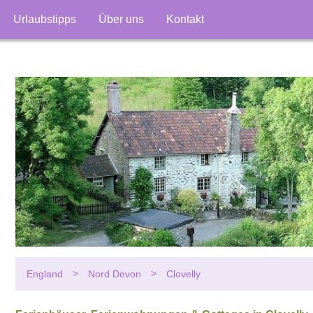
Urlaubstipps
Über uns
Kontakt
England
Nord Devon
Clovelly