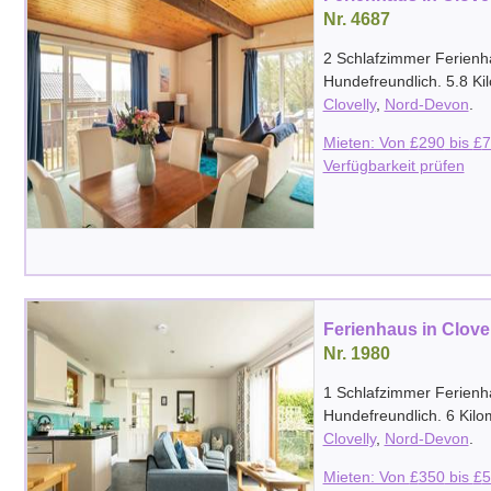
Nr. 4687
2 Schlafzimmer Ferienh
Hundefreundlich. 5.8 Ki
Clovelly
,
Nord-Devon
.
Mieten: Von
£
290
bis
£
7
Verfügbarkeit prüfen
Ferienhaus in Clove
Nr. 1980
1 Schlafzimmer Ferienh
Hundefreundlich. 6 Kil
Clovelly
,
Nord-Devon
.
Mieten: Von
£
350
bis
£
5