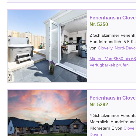
Ferienhaus in Clove
Nr. 5350
2 Schlafzimmer Ferienh
Hundefreundlich. 5.5 K
von
Clovelly
,
Nord-Devo
Mieten: Von
£
550
bis
£
8
Verfügbarkeit prüfen
Ferienhaus in Clove
Nr. 5292
4 Schlafzimmer Ferienh
Meerblick. Hundefreundl
Kilometern E von
Clovel
Devon
.