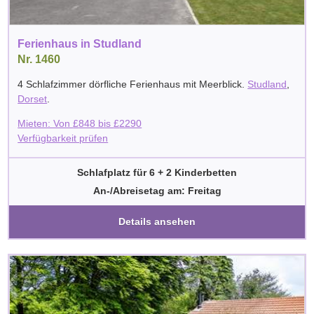
Ferienhaus in Studland
Nr. 1460
4 Schlafzimmer dörfliche Ferienhaus mit Meerblick.
Studland
,
Dorset
.
Mieten: Von
£
848
bis
£
2290
Verfügbarkeit prüfen
Schlafplatz für 6 + 2 Kinderbetten
An-/Abreisetag am: Freitag
Details ansehen