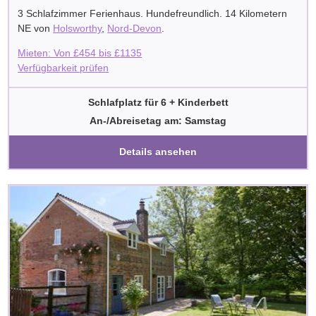
3 Schlafzimmer Ferienhaus. Hundefreundlich. 14 Kilometern
NE von
Holsworthy
,
Nord-Devon
.
Mieten: Von
£
454
bis
£
1135
Verfügbarkeit prüfen
Schlafplatz für 6 + Kinderbett
An-/Abreisetag am: Samstag
Details ansehen