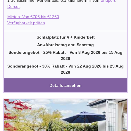
1 Schlafzimmer Ferienhaus. 6.1 Kilometern N von
Bridport
,
Dorset
.
Mieten: Von
£
706
bis
£
1260
Verfügbarkeit prüfen
Schlafplatz für 4 + Kinderbett
An-/Abreisetag am: Samstag
Sonderangebot - 25% Rabatt
-
Von
8 Aug 2026
bis
15 Aug
2026
Sonderangebot - 30% Rabatt
-
Von
22 Aug 2026
bis
29 Aug
2026
Details ansehen