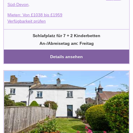
Süd-Devon
.
Mieten: Von
£
1038
bis
£
1959
Verfügbarkeit prüfen
Schlafplatz für 7 + 2 Kinderbetten
An-/Abreisetag am: Freitag
Details ansehen