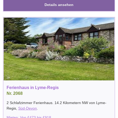
Details ansehen
Ferienhaus in Lyme-Regis
Nr. 2068
2 Schlafzimmer Ferienhaus. 14.2 Kilometern NW von
Lyme-
Regis
,
Süd-Devon
.
Mieten: Von
£
473
bis
£
918