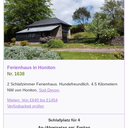
Ferienhaus in Honiton
Nr. 1638
2 Schlafzimmer Ferienhaus. Hundefreundlich. 4.5 Kilometern
NW von
Honiton
,
Süd-Devon
.
Mieten: Von
£
640
bis
£
1454
Verfügbarkeit prüfen
Schlafplatz für 4
An-/Abreisetag am: Freitag