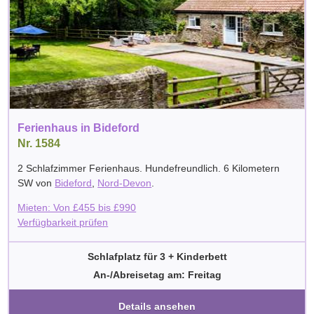
Ferienhaus in Bideford
Nr. 1584
2 Schlafzimmer Ferienhaus. Hundefreundlich. 6 Kilometern
SW von
Bideford
,
Nord-Devon
.
Mieten: Von
£
455
bis
£
990
Verfügbarkeit prüfen
Schlafplatz für 3 + Kinderbett
An-/Abreisetag am: Freitag
Details ansehen