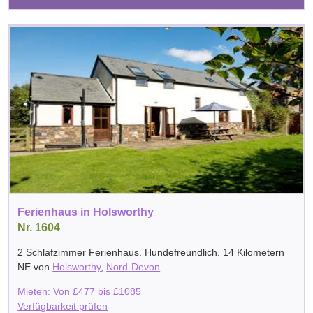
Ferienhaus in Holsworthy
Nr. 1604
2 Schlafzimmer Ferienhaus. Hundefreundlich. 14 Kilometern
NE von
Holsworthy
,
Nord-Devon
.
Mieten: Von
£
477
bis
£
1085
Verfügbarkeit prüfen