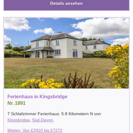
Details ansehen
Ferienhaus in Kingsbridge
Nr. 1891
7 Schlafzimmer Ferienhaus. 5.8 Kilometern N von
Kingsbridge
,
Süd-Devon
.
Mieten: Von
£
2910
bis
£
7272