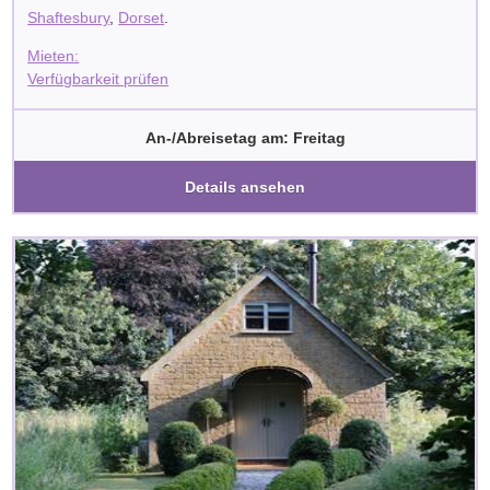
Shaftesbury
,
Dorset
.
Mieten:
Verfügbarkeit prüfen
An-/Abreisetag am: Freitag
Details ansehen