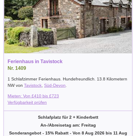
Ferienhaus in Tavistock
Nr. 1409
1 Schlafzimmer Ferienhaus. Hundefreundlich. 13.8 Kilometern
NW von
Tavistock
,
Süd-Devon
.
Mieten: Von
£
410
bis
£
723
Verfügbarkeit prüfen
Schlafplatz für 2 + Kinderbett
An-/Abreisetag am: Freitag
Sonderangebot - 15% Rabatt
-
Von
8 Aug 2026
bis
11 Aug