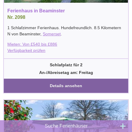
Ferienhaus in Beaminster
Nr. 2098
1 Schlafzimmer Ferienhaus. Hundefreundlich. 8.5 Kilometern
N von
Beaminster
,
Somerset
.
Mieten: Von
£
540
bis
£
886
Verfügbarkeit prüfen
Schlafplatz für 2
An-/Abreisetag am: Freitag
Details ansehen
Suche Ferienhäuser