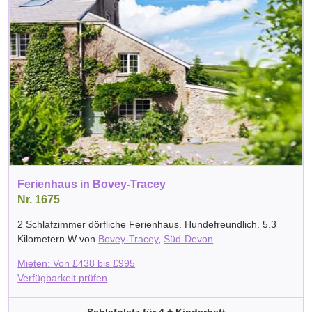
Ferienhaus in Bovey-Tracey
Nr. 1675
2 Schlafzimmer dörfliche Ferienhaus. Hundefreundlich. 5.3
Kilometern W von
Bovey-Tracey
,
Süd-Devon
.
Mieten: Von
£
438
bis
£
995
Verfügbarkeit prüfen
Schlafplatz für 4 + Kinderbett