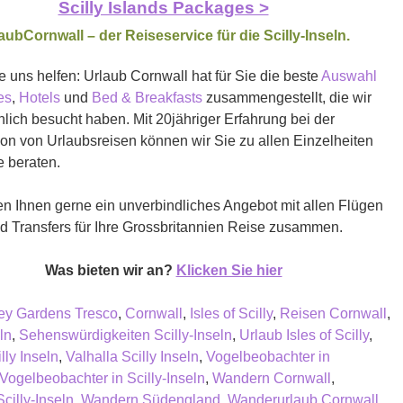
Scilly Islands Packages >
aubCornwall – der Reiseservice für die Scilly-Inseln.
 uns helfen: Urlaub Cornwall hat für Sie die beste
Auswahl
es
,
Hotels
und
Bed & Breakfasts
zusammengestellt, die wir
nlich besucht haben. Mit 20jähriger Erfahrung bei der
on von Urlaubsreisen können wir Sie zu allen Einzelheiten
e beraten.
len Ihnen gerne ein unverbindliches Angebot mit allen Flügen
d Transfers für Ihre Grossbritannien Reise zusammen.
Was bieten wir an?
Klicken Sie hier
ey Gardens Tresco
,
Cornwall
,
Isles of Scilly
,
Reisen Cornwall
,
ln
,
Sehenswürdigkeiten Scilly-Inseln
,
Urlaub Isles of Scilly
,
lly Inseln
,
Valhalla Scilly Inseln
,
Vogelbeobachter in
Vogelbeobachter in Scilly-Inseln
,
Wandern Cornwall
,
cilly-Inseln
,
Wandern Südengland
,
Wanderurlaub Cornwall
,