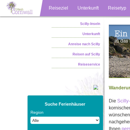
Reiseziel
Unterkunft
Reisetyp
Scilly-Inseln
Unterkunft
Anreise nach Scilly
Reisen auf Scilly
Reiseservice
Wanderurl
Die
Scilly
Suche Ferienhäuser
kornischen
Region
wünschen,
nachgehen 
Ihnen
pers