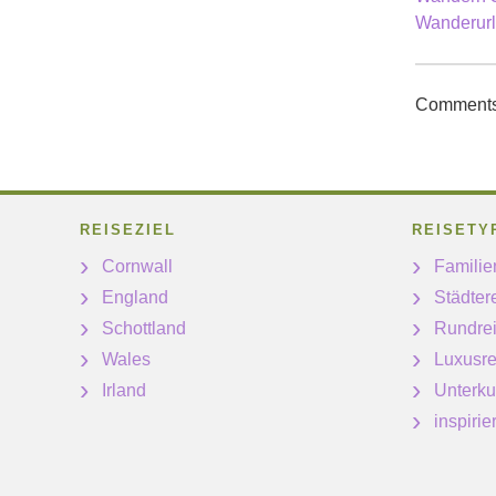
Wanderurla
Comments 
REISEZIEL
REISETY
Cornwall
Familie
England
Städter
Schottland
Rundre
Wales
Luxusre
Irland
Unterku
inspiri