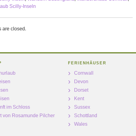
ub Scilly-Inseln
are closed.
P
FERIENHÄUSER
nurlaub
Cornwall
eisen
Devon
isen
Dorset
isen
Kent
nft im Schloss
Sussex
ert von Rosamunde Pilcher
Schottland
Wales