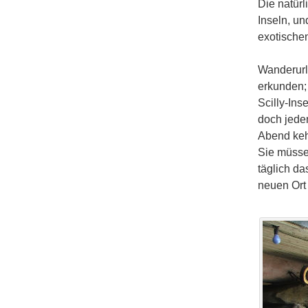
Die natürl
Inseln, un
exotischen
Wanderurl
erkunden;
Scilly-Ins
doch jede
Abend keh
Sie müsse
täglich d
neuen Ort