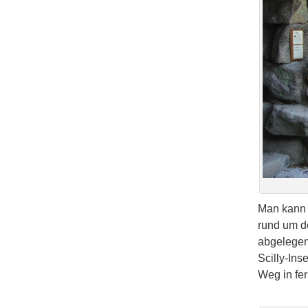
Man kann 
rund um de
abgelegen
Scilly-Ins
Weg in fe