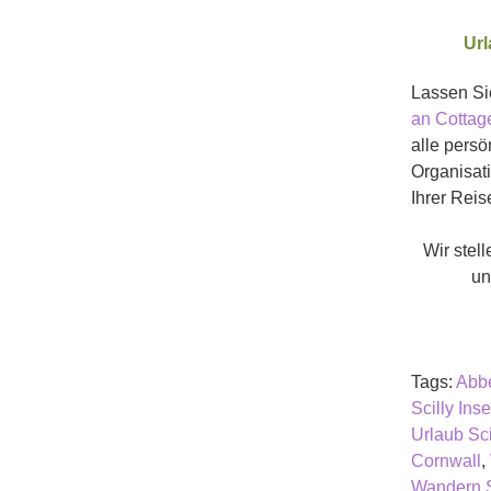
Url
Lassen Sie
an Cottag
alle persö
Organisati
Ihrer Reis
Wir stel
un
Tags:
Abb
Scilly Inse
Urlaub Sci
Cornwall
,
Wandern S