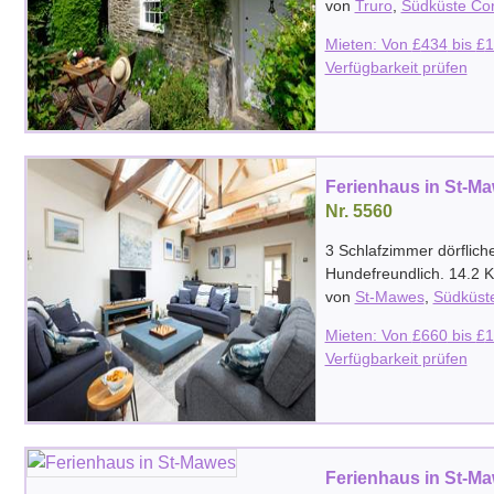
von
Truro
,
Südküste Cor
Mieten: Von
£
434
bis
£
1
Verfügbarkeit prüfen
Ferienhaus in St-M
Nr. 5560
3 Schlafzimmer dörflich
Hundefreundlich. 14.2 
von
St-Mawes
,
Südküst
Mieten: Von
£
660
bis
£
1
Verfügbarkeit prüfen
Ferienhaus in St-M