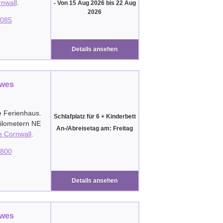
nwall
.
-
Von
15 Aug 2026
bis
22 Aug
2026
085
Details ansehen
awes
e Ferienhaus.
Schlafplatz für 6 + Kinderbett
Kilometern NE
An-/Abreisetag am: Freitag
e Cornwall
.
800
Details ansehen
awes