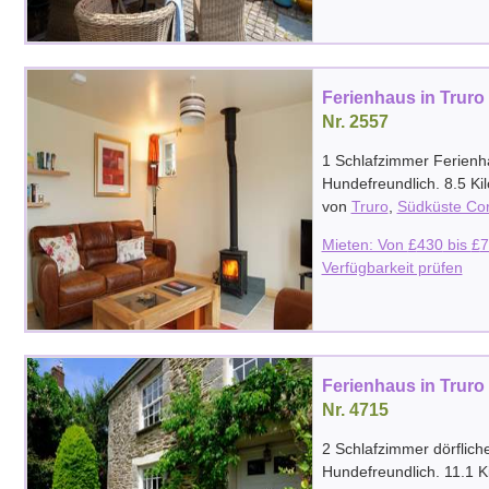
Ferienhaus in Truro
Nr. 2557
1 Schlafzimmer Ferienh
Hundefreundlich. 8.5 K
von
Truro
,
Südküste Cor
Mieten: Von
£
430
bis
£
7
Verfügbarkeit prüfen
Ferienhaus in Truro
Nr. 4715
2 Schlafzimmer dörflich
Hundefreundlich. 11.1 K