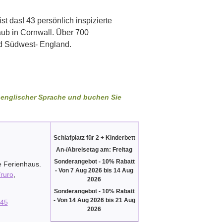
st das! 43 persönlich inspizierte
aub in Cornwall. Über 700
d Südwest- England.
in englischer Sprache und buchen Sie
Schlafplatz für 2 + Kinderbett
An-/Abreisetag am: Freitag
Sonderangebot - 10% Rabatt
e Ferienhaus.
-
Von
7 Aug 2026
bis
14 Aug
ruro
,
2026
Sonderangebot - 10% Rabatt
-
Von
14 Aug 2026
bis
21 Aug
45
2026