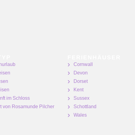
TYP
FERIENHÄUSER
nurlaub
Cornwall
eisen
Devon
isen
Dorset
isen
Kent
nft im Schloss
Sussex
ert von Rosamunde Pilcher
Schottland
Wales