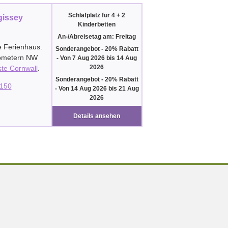
Schlafplatz für 4 + 2
gissey
Kinderbetten
An-/Abreisetag am: Freitag
e Ferienhaus.
Sonderangebot - 20% Rabatt
lometern NW
-
Von
7 Aug 2026
bis
14 Aug
2026
te Cornwall
.
Sonderangebot - 20% Rabatt
150
-
Von
14 Aug 2026
bis
21 Aug
2026
Details ansehen