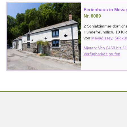
Ferienhaus in Meva
Nr. 6089
2 Schlafzimmer dörflich
Hundefreundlich. 10 Ki
von
Mevagissey
,
Südküs
Mieten: Von
£
460
bis
£
1
Verfügbarkeit prüfen