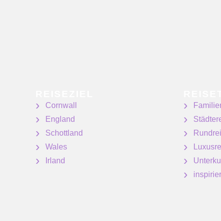
REISEZIEL
REISE
Cornwall
Familie
England
Städter
Schottland
Rundre
Wales
Luxusre
Irland
Unterku
inspiri