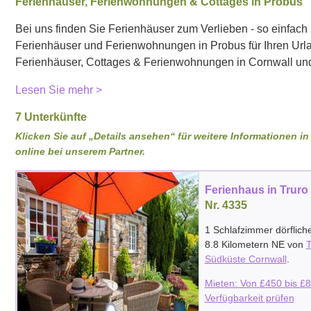
Ferienhäuser, Ferienwohnungen & Cottages in Probus
Bei uns finden Sie Ferienhäuser zum Verlieben - so einfach i
Ferienhäuser und Ferienwohnungen in Probus für Ihren Url
Ferienhäuser, Cottages & Ferienwohnungen in Cornwall un
Lesen Sie mehr >
7 Unterkünfte
Klicken Sie auf „Details ansehen“ für weitere Informationen 
online bei unserem Partner.
Ferienhaus in Truro
Nr. 4335
1 Schlafzimmer dörflich
8.8 Kilometern NE von
T
Südküste Cornwall
.
Mieten: Von
£
450
bis
£
8
Verfügbarkeit prüfen