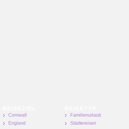
REISEZIEL
REISETYP
Cornwall
Familienurlaub
England
Städtereisen