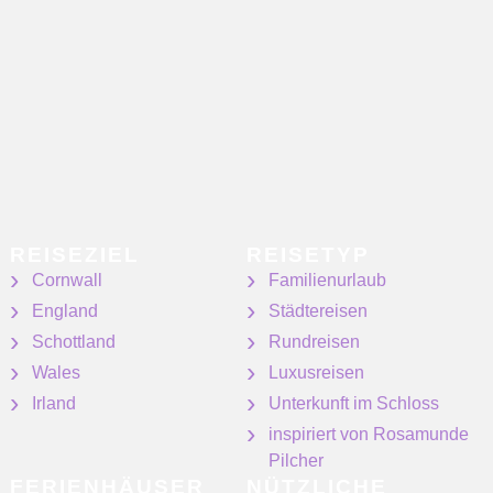
REISEZIEL
REISETYP
Cornwall
Familienurlaub
England
Städtereisen
Schottland
Rundreisen
Wales
Luxusreisen
Irland
Unterkunft im Schloss
inspiriert von Rosamunde
Pilcher
FERIENHÄUSER
NÜTZLICHE