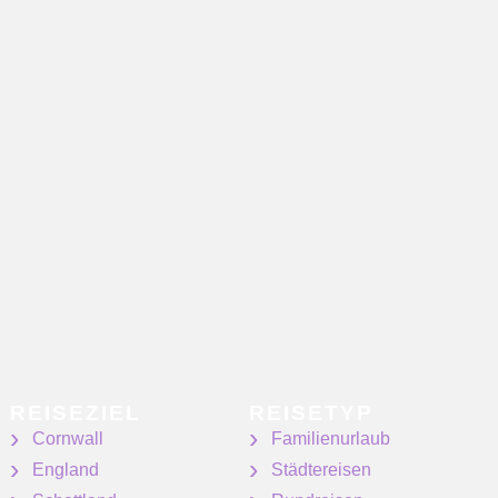
REISEZIEL
REISETYP
Cornwall
Familienurlaub
England
Städtereisen