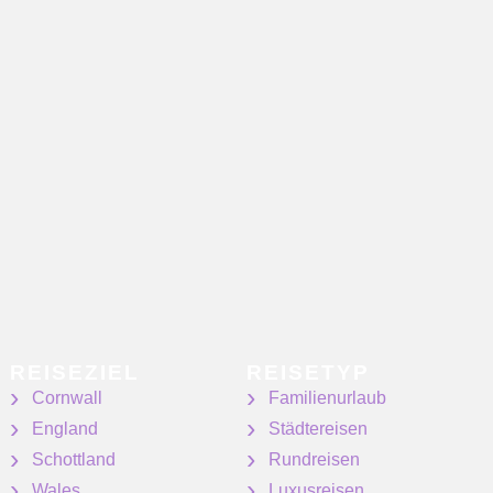
REISEZIEL
REISETYP
Cornwall
Familienurlaub
England
Städtereisen
Schottland
Rundreisen
Wales
Luxusreisen