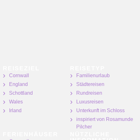
REISEZIEL
REISETYP
Cornwall
Familienurlaub
England
Städtereisen
Schottland
Rundreisen
Wales
Luxusreisen
Irland
Unterkunft im Schloss
inspiriert von Rosamunde
Pilcher
FERIENHÄUSER
NÜTZLICHE