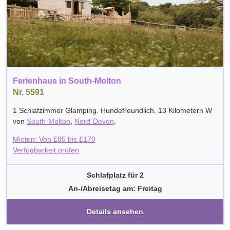
Ferienhaus in South-Molton
Nr. 5591
1 Schlafzimmer Glamping. Hundefreundlich. 13 Kilometern W
von
South-Molton
,
Nord-Devon
.
Mieten: Von
£
85
bis
£
170
Verfügbarkeit prüfen
Schlafplatz für 2
An-/Abreisetag am: Freitag
Details ansehen