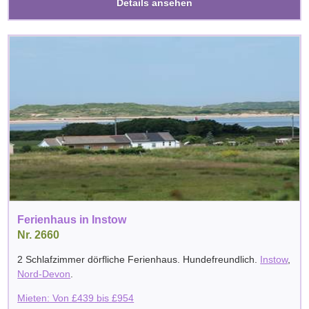
Details ansehen
Ferienhaus in Instow
Nr. 2660
2 Schlafzimmer dörfliche Ferienhaus. Hundefreundlich.
Instow
,
Nord-Devon
.
Mieten: Von
£
439
bis
£
954