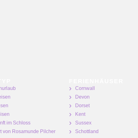
TYP
FERIENHÄUSER
nurlaub
Cornwall
eisen
Devon
isen
Dorset
isen
Kent
nft im Schloss
Sussex
ert von Rosamunde Pilcher
Schottland