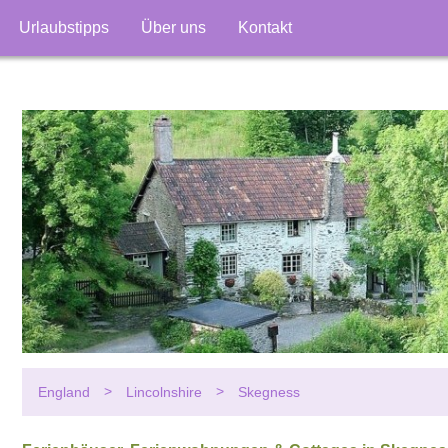
Urlaubstipps
Über uns
Kontakt
England
Lincolnshire
Skegness