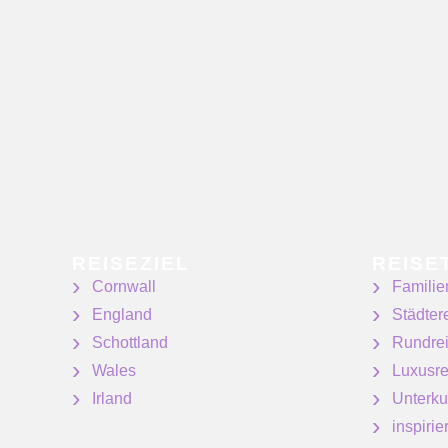
REISEZIEL
REISE
Cornwall
Familie
England
Städter
Schottland
Rundre
Wales
Luxusre
Irland
Unterku
inspiri