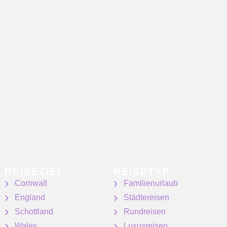
REISEZIEL
REISETYP
Cornwall
Familienurlaub
England
Städtereisen
Schottland
Rundreisen
Wales
Luxusreisen