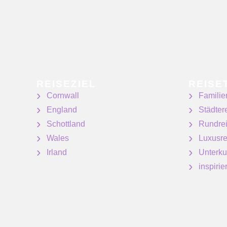
REISEZIEL
REISE
Cornwall
Familie
England
Städter
Schottland
Rundre
Wales
Luxusre
Irland
Unterku
inspiri