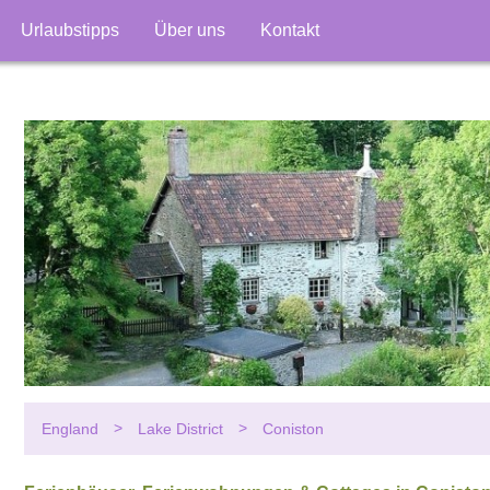
Urlaubstipps
Über uns
Kontakt
England
Lake District
Coniston