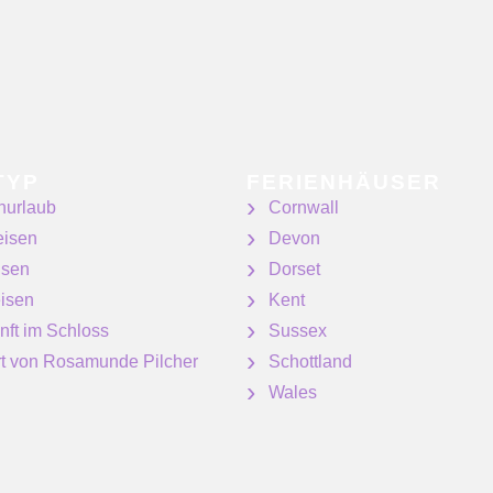
TYP
FERIENHÄUSER
nurlaub
Cornwall
eisen
Devon
isen
Dorset
isen
Kent
nft im Schloss
Sussex
ert von Rosamunde Pilcher
Schottland
Wales