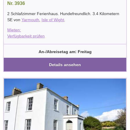
Nr. 3936
2 Schlafzimmer Ferienhaus. Hundefreundlich. 3.4 Kilometern
SE von
Yarmouth
,
Isle of Wight
.
Mieten:
Verfügbarkeit prüfen
An-/Abreisetag am: Freitag
Details ansehen