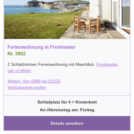
Ferienwohnung in Freshwater
Nr. 3902
2 Schlafzimmer Ferienwohnung mit Meerblick.
Freshwater
,
Isle of Wight
.
Mieten: Von
£
880
bis
£
1625
Verfügbarkeit prüfen
Schlafplatz für 4 + Kinderbett
An-/Abreisetag am: Freitag
Details ansehen