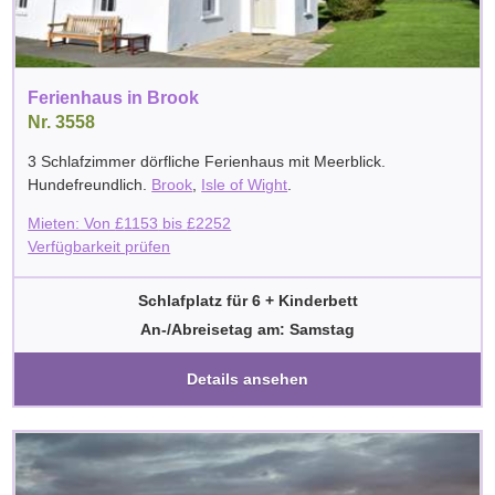
Ferienhaus in Brook
Nr. 3558
3 Schlafzimmer dörfliche Ferienhaus mit Meerblick.
Hundefreundlich.
Brook
,
Isle of Wight
.
Mieten: Von
£
1153
bis
£
2252
Verfügbarkeit prüfen
Schlafplatz für 6 + Kinderbett
An-/Abreisetag am: Samstag
Details ansehen