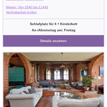
Mieten: Von
£
840
bis
£
1445
Verfügbarkeit prüfen
Schlafplatz für 4 + Kinderbett
An-/Abreisetag am: Freitag
Details ansehen