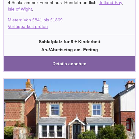
4 Schlafzimmer Ferienhaus. Hundefreundlich.
Totland-Bay
,
Isle of Wight
.
Mieten: Von
£
841
bis
£
1869
Verfügbarkeit prüfen
Schlafplatz für 8 + Kinderbett
An-/Abreisetag am: Freitag
Details ansehen