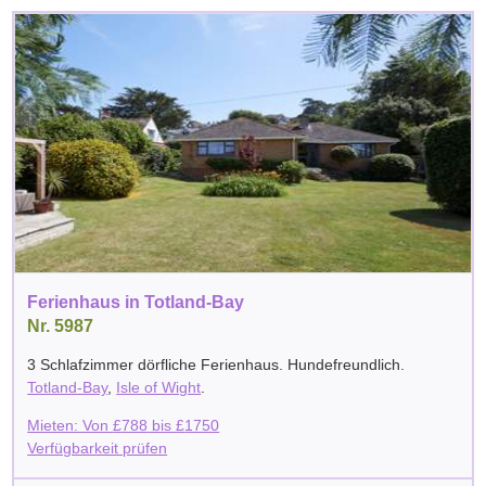
Ferienhaus in Totland-Bay
Nr. 5987
3 Schlafzimmer dörfliche Ferienhaus. Hundefreundlich.
Totland-Bay
,
Isle of Wight
.
Mieten: Von
£
788
bis
£
1750
Verfügbarkeit prüfen