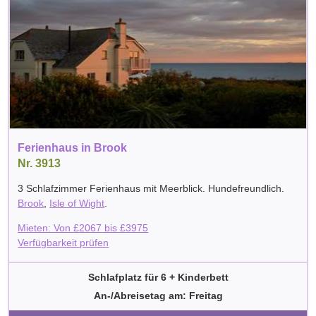
Ferienhaus in Brook
Nr. 3913
3 Schlafzimmer Ferienhaus mit Meerblick. Hundefreundlich.
Brook
,
Isle of Wight
.
Mieten: Von
£
2067
bis
£
3975
Verfügbarkeit prüfen
Schlafplatz für 6 + Kinderbett
An-/Abreisetag am: Freitag