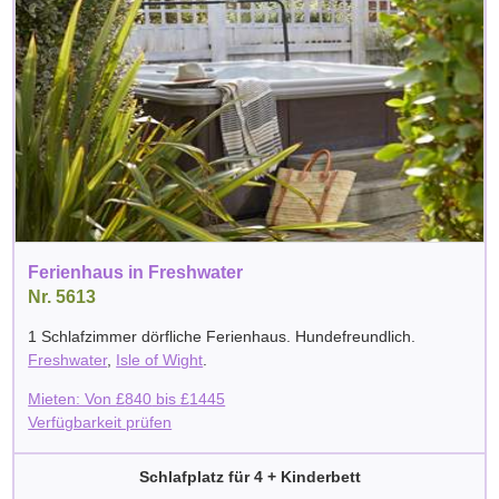
Ferienhaus in Freshwater
Nr. 5613
1 Schlafzimmer dörfliche Ferienhaus. Hundefreundlich.
Freshwater
,
Isle of Wight
.
Mieten: Von
£
840
bis
£
1445
Verfügbarkeit prüfen
Schlafplatz für 4 + Kinderbett