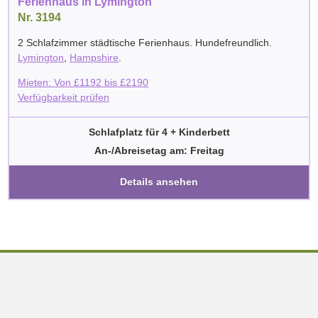
Ferienhaus in Lymington
Nr. 3194
2 Schlafzimmer städtische Ferienhaus. Hundefreundlich.
Lymington
,
Hampshire
.
Mieten: Von
£
1192
bis
£
2190
Verfügbarkeit prüfen
Schlafplatz für 4 + Kinderbett
An-/Abreisetag am: Freitag
Details ansehen