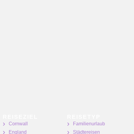
REISEZIEL
REISETYP
Cornwall
Familienurlaub
England
Städtereisen