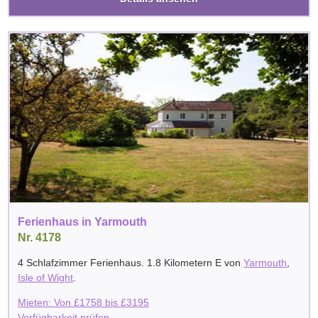
Ferienhaus in Yarmouth
Nr. 4178
4 Schlafzimmer Ferienhaus. 1.8 Kilometern E von
Yarmouth
,
Isle of Wight
.
Mieten: Von
£
1758
bis
£
3195
Verfügbarkeit prüfen